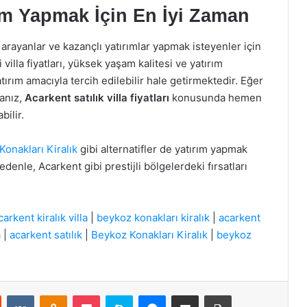
ım Yapmak İçin En İyi Zaman
arayanlar ve kazançlı yatırımlar yapmak isteyenler için
illa fiyatları, yüksek yaşam kalitesi ve yatırım
ırım amacıyla tercih edilebilir hale getirmektedir. Eğer
anız,
Acarkent satılık villa fiyatları
konusunda hemen
ilir.
onakları Kiralık
gibi alternatifler de yatırım yapmak
edenle, Acarkent gibi prestijli bölgelerdeki fırsatları
carkent kiralık villa
|
beykoz konakları kiralık
|
acarkent
a
|
acarkent satılık
|
Beykoz Konakları Kiralık
|
beykoz
st
Reddit
VKontakte
Odnoklassniki
Pocket
Skype
Messenger
E-Posta ile paylaş
Yazdır