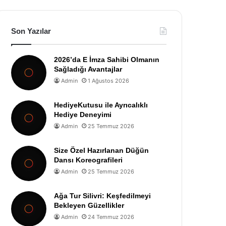
Son Yazılar
2026’da E İmza Sahibi Olmanın
Sağladığı Avantajlar
Admin
1 Ağustos 2026
HediyeKutusu ile Ayrıcalıklı
Hediye Deneyimi
Admin
25 Temmuz 2026
Size Özel Hazırlanan Düğün
Dansı Koreografileri
Admin
25 Temmuz 2026
Ağa Tur Silivri: Keşfedilmeyi
Bekleyen Güzellikler
Admin
24 Temmuz 2026