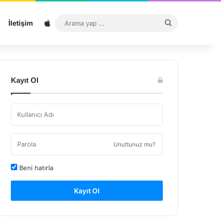
Sitemap
Arama
İletişim
yap
...
Kayıt Ol
Unuttunuz mu?
Beni hatırla
Kayıt Ol