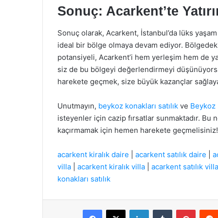
Sonuç: Acarkent’te Yatır
Sonuç olarak, Acarkent, İstanbul’da lüks yaşam 
ideal bir bölge olmaya devam ediyor. Bölgedeki v
potansiyeli, Acarkent’i hem yerleşim hem de yat
siz de bu bölgeyi değerlendirmeyi düşünüyors
harekete geçmek, size büyük kazançlar sağlayab
Unutmayın,
beykoz konakları satılık
ve
Beykoz K
isteyenler için cazip fırsatlar sunmaktadır. Bu n
kaçırmamak için hemen harekete geçmelisiniz!
acarkent kiralık daire
|
acarkent satılık daire
|
a
villa
|
acarkent kiralık villa
|
acarkent satılık vill
konakları satılık
Facebook
X
LinkedIn
Tumblr
Pintere