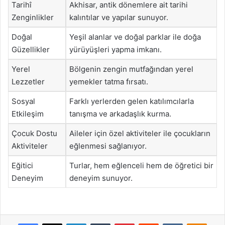
Tarihî
Akhisar, antik dönemlere ait tarihi
Zenginlikler
kalıntılar ve yapılar sunuyor.
Doğal
Yeşil alanlar ve doğal parklar ile doğa
Güzellikler
yürüyüşleri yapma imkanı.
Yerel
Bölgenin zengin mutfağından yerel
Lezzetler
yemekler tatma fırsatı.
Sosyal
Farklı yerlerden gelen katılımcılarla
Etkileşim
tanışma ve arkadaşlık kurma.
Çocuk Dostu
Aileler için özel aktiviteler ile çocukların
Aktiviteler
eğlenmesi sağlanıyor.
Eğitici
Turlar, hem eğlenceli hem de öğretici bir
Deneyim
deneyim sunuyor.
Facebook
X
LinkedIn
Tumblr
Pinterest
Reddit
VKontakte
Odnok