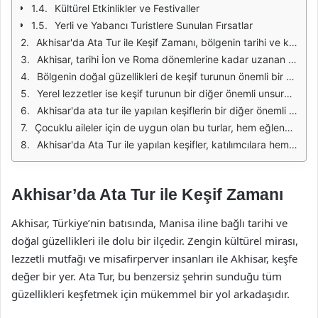
Kültürel Etkinlikler ve Festivaller
Yerli ve Yabancı Turistlere Sunulan Fırsatlar
Akhisar'da Ata Tur ile Keşif Zamanı, bölgenin tarihi ve kültürel zenginliklerini keşfetmek için eşsiz bir fırsat sunuyor. Tur, katılımcılara hem rehberli hem de bireysel keşif deneyimleri sunarak, Akhisar'ın derinliklerine inmelerini sağlıyor. Bu sayede, katılımcılar hem yerel kültürü tanıma şansı buluyor hem de unutulmaz anılar biriktiriyorlar.
Akhisar, tarihi İon ve Roma dönemlerine kadar uzanan zengin bir geçmişe sahiptir. Bu tarih boyunca pek çok medeniyete ev sahipliği yapan şehir, günümüzdeki gezginlere tarihi kalıntılar, antik tiyatrolar ve kiliseler gibi pek çok yapı sunuyor. Ata Tur ile yapılan keşifler, bu yapıları daha iyi anlamak ve onların hikayelerini dinlemek için ideal bir yol. Rehberler, katılımcılara bu yapılar hakkında derinlemesine bilgi vererek, ziyaretin daha anlamlı hale gelmesine katkı sağlıyor.
Bölgenin doğal güzellikleri de keşif turunun önemli bir parçasını oluşturuyor. Akhisar'ın eşsiz manzaraları, yeşil alanları ve doğal parklarda yapılan yürüyüşler, katılımcılara doğa ile iç içe bir deneyim sunuyor. Ata Tur sayesinde katılımcılar, hem tarih hem de doğanın tadını çıkararak, Akhisar'ın sunduğu güzellikleri keşfetme şansı buluyorlar.
Yerel lezzetler ise keşif turunun bir diğer önemli unsuru. Akhisar, zengin mutfağı ile ünlüdür ve yapılan turlarda katılımcılar yerel yemeklerin tadına bakma fırsatı buluyor. Özellikle zeytin, zeytinyağı ve bölgeye özgü mezeler, katılımcıların damak tadını şımartıyor. Ata Tur, bu lezzetleri tanıtmak için yerel restoranlar ve pazarlar ile işbirliği yaparak, katılımcılara unutulmaz bir gastronomik deneyim sunuyor.
Akhisar'da ata tur ile yapılan keşiflerin bir diğer önemli yönü ise sosyal etkileşim. Tur katılımcıları, farklı yerlerden gelen insanlarla tanışma ve yeni arkadaşlıklar kurma fırsatı buluyor. Bu sosyal etkileşim, gezinin daha keyifli hale gelmesine katkı sağlıyor ve unutulmaz anılar biriktirilmesine olanak tanıyor. Ayrıca, grup dinamikleri sayesinde katılımcılar, daha fazla bilgi ve deneyim paylaşma şansı buluyorlar.
Çocuklu aileler için de uygun olan bu turlar, hem eğlenceli hem de öğretici bir deneyim sunuyor. Çocuklar, doğal ortamlarda oyun oynayarak, tarihi mekanları keşfederek ve yerel kültürü deneyimleyerek, hem eğleniyor hem de öğreniyorlar. Ata Tur, çocuklar için özel aktiviteler düzenleyerek, her yaş grubuna hitap eden bir deneyim yaratıyor.
Akhisar'da Ata Tur ile yapılan keşifler, katılımcılara hem kültürel hem de doğal güzellikleri bir arada deneyimleme fırsatı sunuyor. Rehberli turlar, yerel lezzetler, sosyal etkileşim ve aile dostu aktiviteler ile dolu bu deneyim, unutulmaz anılar biriktirmek için harika bir seçenek. Akhisar, bu keşifler sayesinde, ziyaretçilere zengin ve çeşitli bir deneyim sunmaya devam ediyor.
Akhisar’da Ata Tur ile Keşif Zamanı
Akhisar, Türkiye’nin batısında, Manisa iline bağlı tarihi ve
doğal güzellikleri ile dolu bir ilçedir. Zengin kültürel mirası,
lezzetli mutfağı ve misafirperver insanları ile Akhisar, keşfe
değer bir yer. Ata Tur, bu benzersiz şehrin sunduğu tüm
güzellikleri keşfetmek için mükemmel bir yol arkadaşıdır.