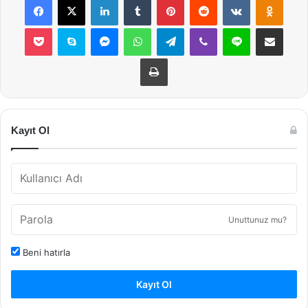
Pocket
Skype
Messenger
WhatsApp
Telegram
Viber
Line
E-Posta ile payla
Yazdır
Kayıt Ol
Unuttunuz mu?
Beni hatırla
Kayıt Ol