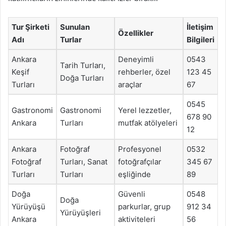
Tur Şirketi
Sunulan
İletişim
Özellikler
Adı
Turlar
Bilgileri
Ankara
Deneyimli
0543
Tarih Turları,
Keşif
rehberler, özel
123 45
Doğa Turları
Turları
araçlar
67
0545
Gastronomi
Gastronomi
Yerel lezzetler,
678 90
Ankara
Turları
mutfak atölyeleri
12
Ankara
Fotoğraf
Profesyonel
0532
Fotoğraf
Turları, Sanat
fotoğrafçılar
345 67
Turları
Turları
eşliğinde
89
Doğa
Güvenli
0548
Doğa
Yürüyüşü
parkurlar, grup
912 34
Yürüyüşleri
Ankara
aktiviteleri
56