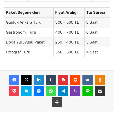
Paket Seçenekleri
Fiyat Aralığı
Tur Süresi
Günlük Ankara Turu
300 – 500 TL
8 Saat
Gastronomi Turu
400 – 700 TL
6 Saat
Doğa Yürüyüşü Paketi
250 – 400 TL
5 Saat
Fotoğraf Turu
350 – 600 TL
4 Saat
Facebook
X
LinkedIn
Tumblr
Pinterest
Reddit
VKontakte
Odnok
Pocket
Skype
Messenger
WhatsApp
Telegram
Viber
Line
E-Posta ile payla
Yazdır