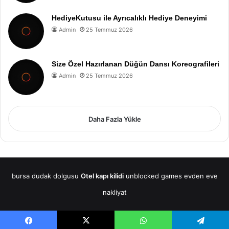
HediyeKutusu ile Ayrıcalıklı Hediye Deneyimi
Admin
25 Temmuz 2026
Size Özel Hazırlanan Düğün Dansı Koreografileri
Admin
25 Temmuz 2026
Daha Fazla Yükle
bursa dudak dolgusu
Otel kapı kilidi
unblocked games
evden eve
nakliyat