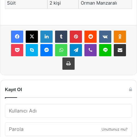
Süit
2 kişi
Orman Manzaralı
Facebook
X
LinkedIn
Tumblr
Pinterest
Reddit
VKontakte
Odnok
Pocket
Skype
Messenger
WhatsApp
Telegram
Viber
Line
E-Posta ile payla
Yazdır
Kayıt Ol
Unuttunuz mu?