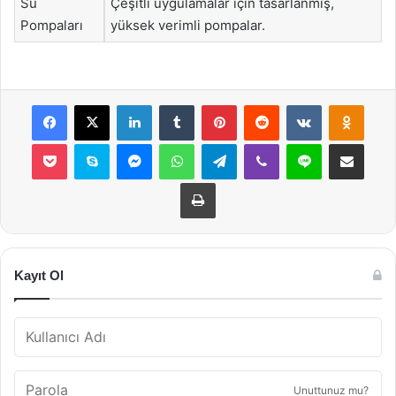
Su
Çeşitli uygulamalar için tasarlanmış,
Pompaları
yüksek verimli pompalar.
Facebook
X
LinkedIn
Tumblr
Pinterest
Reddit
VKontakte
Odnok
Pocket
Skype
Messenger
WhatsApp
Telegram
Viber
Line
E-Posta ile payla
Yazdır
Kayıt Ol
Unuttunuz mu?