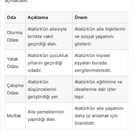
açmaktadır.
Oda
Açıklama
Önem
Atatürk’ün ailesiyle
Atatürk’ün aile ilişkilerini
Oturma
birlikte vakit
ve sosyal yaşamını
Odası
geçirdiği alan.
gösterir.
Atatürk’ün çocukluk
Atatürk’ün kişisel
Yatak
yıllarını geçirdiği
eşyaları burada
Odası
odadır.
sergilenmektedir.
Atatürk’ün
Atatürk’ün eğitimine ve
Çalışma
düşüncelerini
ideallerine dair izler
Odası
geliştirdiği yer.
taşır.
Atatürk’ün aile yaşamını
Aile yemeklerinin
Mutfak
daha iyi anlamak için
yapıldığı alan.
önemlidir.