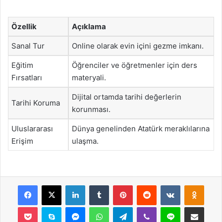
Özellik
Açıklama
Sanal Tur
Online olarak evin içini gezme imkanı.
Eğitim
Öğrenciler ve öğretmenler için ders
Fırsatları
materyali.
Dijital ortamda tarihi değerlerin
Tarihi Koruma
korunması.
Uluslararası
Dünya genelinden Atatürk meraklılarına
Erişim
ulaşma.
Facebook
X
LinkedIn
Tumblr
Pinterest
Reddit
VKontakte
Odnok
Pocket
Skype
Messenger
WhatsApp
Telegram
Viber
Line
E-Posta ile payla