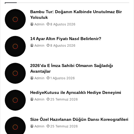
Bambu Tur: Doğanın Kalbinde Unutulmaz Bir
Yolculuk
Admin
8 Ağustos 2026
14 Ayar Altın Fiyatı Nasıl Belirlenir?
Admin
8 Ağustos 2026
2026’da E İmza Sahibi Olmanın Sağladığı
Avantajlar
Admin
1 Ağustos 2026
HediyeKutusu ile Ayrıcalıklı Hediye Deneyimi
Admin
25 Temmuz 2026
Size Özel Hazırlanan Düğün Dansı Koreografileri
Admin
25 Temmuz 2026