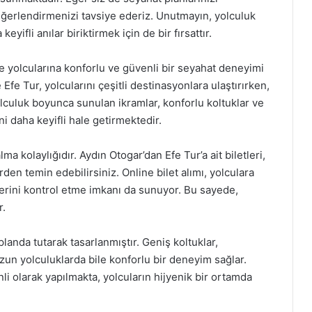
eğerlendirmenizi tavsiye ederiz. Unutmayın, yolculuk
ifli anılar biriktirmek için de bir fırsattır.
e yolcularına konforlu ve güvenli bir seyahat deneyimi
fe Tur, yolcularını çeşitli destinasyonlara ulaştırırken,
culuk boyunca sunulan ikramlar, konforlu koltuklar ve
i daha keyifli hale getirmektedir.
a kolaylığıdır. Aydın Otogar’dan Efe Tur’a ait biletleri,
den temin edebilirsiniz. Online bilet alımı, yolculara
erini kontrol etme imkanı da sunuyor. Bu sayede,
r.
landa tutarak tasarlanmıştır. Geniş koltuklar,
 uzun yolculuklarda bile konforlu bir deneyim sağlar.
li olarak yapılmakta, yolcuların hijyenik bir ortamda