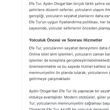
Efe Tur, Aydın Otogar’dan birçok farklı şehre s
şehirlere düzenli seferler, yolcuların ulaşım ih
genişliği, yolcuların seyahat planlarını daha es
Efe Tur’un uygun fiyatlandırma politikası, her 
sayesinde, yolcular seferlerini önceden planlayar
Yolculuk Öncesi ve Sonrası Hizmetler
Efe Tur, yolcularının seyahat deneyimini daha d
Online bilet alım işlemleri, yolcuların zaman kaz
işlemler de kolaylıkla gerçekleştirilebilmektedir
önemsenmekte ve bu sayede hizmet kalitesi sürek
memnuniyetini ön planda tutarak, yolcularının
getirmeye çalışmaktadır.
Aydın Otogar’dan Efe Tur ile yapılacak bir seyah
oldukça avantajlıdır. Modern otobüsler, güler 
Tur, yolcularının memnuniyetini sağlamayı başa
Otogar’da Efe Tur, keyifli bir yolculuk deneyimi