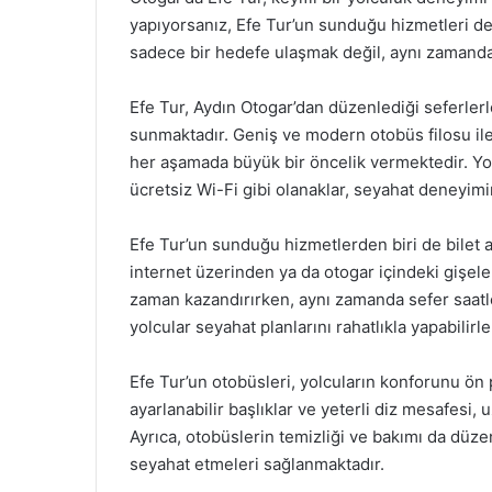
yapıyorsanız, Efe Tur’un sunduğu hizmetleri d
sadece bir hedefe ulaşmak değil, aynı zamanda key
Efe Tur, Aydın Otogar’dan düzenlediği seferlerl
sunmaktadır. Geniş ve modern otobüs filosu ile E
her aşamada büyük bir öncelik vermektedir. Yol
ücretsiz Wi-Fi gibi olanaklar, seyahat deneyimin
Efe Tur’un sunduğu hizmetlerden biri de bilet alm
internet üzerinden ya da otogar içindeki gişeler
zaman kazandırırken, aynı zamanda sefer saatl
yolcular seyahat planlarını rahatlıkla yapabilirle
Efe Tur’un otobüsleri, yolcuların konforunu ön p
ayarlanabilir başlıklar ve yeterli diz mesafesi,
Ayrıca, otobüslerin temizliği ve bakımı da düzen
seyahat etmeleri sağlanmaktadır.