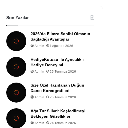
Son Yazılar
2026’da E İmza Sahibi Olmanın
Sağladığı Avantajlar
Admin
1 Ağustos 2026
HediyeKutusu ile Ayrıcalıklı
Hediye Deneyimi
Admin
25 Temmuz 2026
Size Özel Hazırlanan Düğün
Dansı Koreografileri
Admin
25 Temmuz 2026
Ağa Tur Silivri: Keşfedilmeyi
Bekleyen Güzellikler
Admin
24 Temmuz 2026