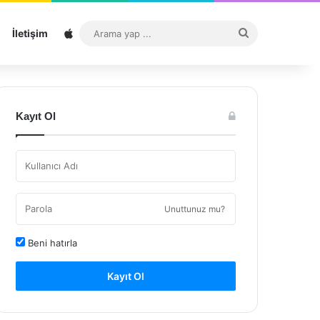
Sitemap
Arama
İletişim
yap
...
Kayıt Ol
Unuttunuz mu?
Beni hatırla
Kayıt Ol