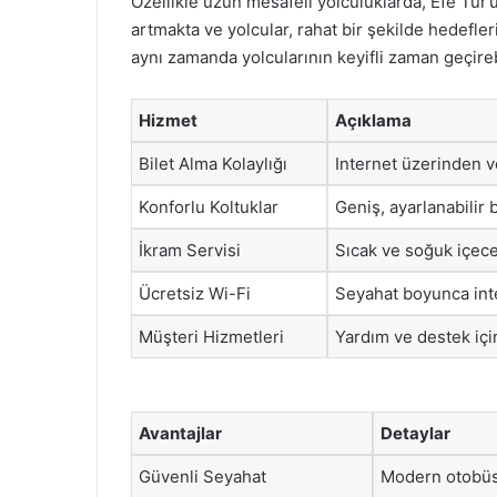
Özellikle uzun mesafeli yolculuklarda, Efe Tur
artmakta ve yolcular, rahat bir şekilde hedefler
aynı zamanda yolcularının keyifli zaman geçire
Hizmet
Açıklama
Bilet Alma Kolaylığı
Internet üzerinden v
Konforlu Koltuklar
Geniş, ayarlanabilir b
İkram Servisi
Sıcak ve soğuk içecekl
Ücretsiz Wi-Fi
Seyahat boyunca inte
Müşteri Hizmetleri
Yardım ve destek için
Avantajlar
Detaylar
Güvenli Seyahat
Modern otobüs 