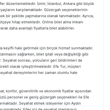
efer düzenlemektedir. İzmir, İstanbul, Ankara gibi büyük
tiyaçlarını karşılamaktadır. Güzergah seçeneklerinin
nek bir şekilde yapmalarına olanak tanımaktadır. Ayrıca,
bütçeye hitap etmektedir. Online bilet alma imkanı
ak daha avantajlı fiyatlarla bilet alabilirler.
a keyifli hale getirmek için birçok hizmet sunmaktadır.
anmasını sağlarken, bilet iptali veya değişikliği gibi
. Seyahat sonrası, yolcuların geri bildirimleri de
li olarak iyileştirilmektedir. Efe Tur, müşteri
 seyahat deneyimlerini her zaman olumlu hale
at, konfor, güvenilirlik ve ekonomik fiyatlar açısından
yüzlü personel ve geniş güzergah seçenekleri ile Efe
rmaktadır. Seyahat etmek isteyenler için Aydın
 sunmaktadır. Eğer siz de seyahat planlarınızı