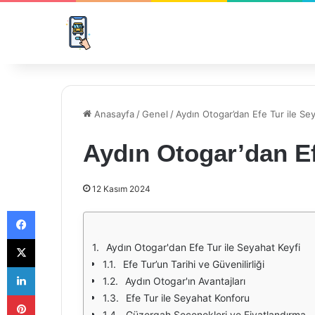
Anasayfa
/
Genel
/
Aydın Otogar’dan Efe Tur ile Se
Aydın Otogar’dan Ef
12 Kasım 2024
Facebook
X
Aydın Otogar'dan Efe Tur ile Seyahat Keyfi
Efe Tur’un Tarihi ve Güvenilirliği
LinkedIn
Aydın Otogar'ın Avantajları
Pinterest
Efe Tur ile Seyahat Konforu
Güzergah Seçenekleri ve Fiyatlandırma