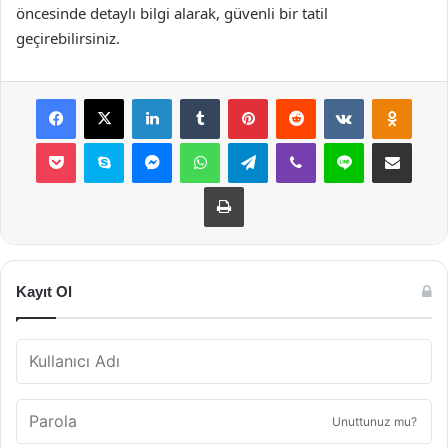
öncesinde detaylı bilgi alarak, güvenli bir tatil
geçirebilirsiniz.
Facebook
X
LinkedIn
Tumblr
Pinterest
Reddit
VKontakte
Odnok
Pocket
Skype
Messenger
WhatsApp
Telegram
Viber
Line
E-Posta ile payla
Yazdır
Kayıt Ol
Unuttunuz mu?