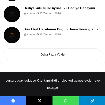
HediyeKutusu ile Ayrıcalıklı Hediye Deneyimi
Admin
25 Temmuz 2026
Size Özel Hazırlanan Düğün Dansı Koreografileri
Admin
25 Temmuz 2026
Daha Fazla Yükle
bursa dudak dolgusu
Otel kapı kilidi
unblocked games
evden eve
nakliyat