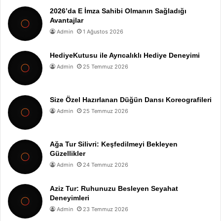
2026’da E İmza Sahibi Olmanın Sağladığı
Avantajlar
Admin
1 Ağustos 2026
HediyeKutusu ile Ayrıcalıklı Hediye Deneyimi
Admin
25 Temmuz 2026
Size Özel Hazırlanan Düğün Dansı Koreografileri
Admin
25 Temmuz 2026
Ağa Tur Silivri: Keşfedilmeyi Bekleyen
Güzellikler
Admin
24 Temmuz 2026
Aziz Tur: Ruhunuzu Besleyen Seyahat
Deneyimleri
Admin
23 Temmuz 2026