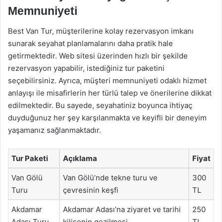
Memnuniyeti
Best Van Tur, müşterilerine kolay rezervasyon imkanı
sunarak seyahat planlamalarını daha pratik hale
getirmektedir. Web sitesi üzerinden hızlı bir şekilde
rezervasyon yapabilir, istediğiniz tur paketini
seçebilirsiniz. Ayrıca, müşteri memnuniyeti odaklı hizmet
anlayışı ile misafirlerin her türlü talep ve önerilerine dikkat
edilmektedir. Bu sayede, seyahatiniz boyunca ihtiyaç
duyduğunuz her şey karşılanmakta ve keyifli bir deneyim
yaşamanız sağlanmaktadır.
Tur Paketi
Açıklama
Fiyat
Van Gölü
Van Gölü’nde tekne turu ve
300
Turu
çevresinin keşfi
TL
Akdamar
Akdamar Adası’na ziyaret ve tarihi
250
Adası Turu
kilisenin gezilmesi
TL