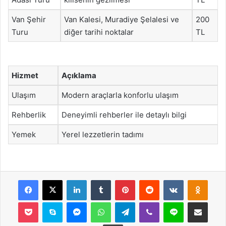
Van Şehir
Van Kalesi, Muradiye Şelalesi ve
200
Turu
diğer tarihi noktalar
TL
Hizmet
Açıklama
Ulaşım
Modern araçlarla konforlu ulaşım
Rehberlik
Deneyimli rehberler ile detaylı bilgi
Yemek
Yerel lezzetlerin tadımı
Facebook
X
LinkedIn
Tumblr
Pinterest
Reddit
VKontakte
Odnok
Pocket
Skype
Messenger
WhatsApp
Telegram
Viber
Line
E-Posta ile payla
Yazdır