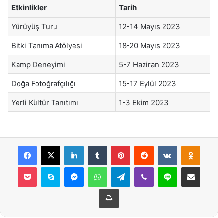
Etkinlikler
Tarih
Yürüyüş Turu
12-14 Mayıs 2023
Bitki Tanıma Atölyesi
18-20 Mayıs 2023
Kamp Deneyimi
5-7 Haziran 2023
Doğa Fotoğrafçılığı
15-17 Eylül 2023
Yerli Kültür Tanıtımı
1-3 Ekim 2023
Facebook
X
LinkedIn
Tumblr
Pinterest
Reddit
VKontakte
Odnok
Pocket
Skype
Messenger
WhatsApp
Telegram
Viber
Line
E-Posta ile payla
Yazdır