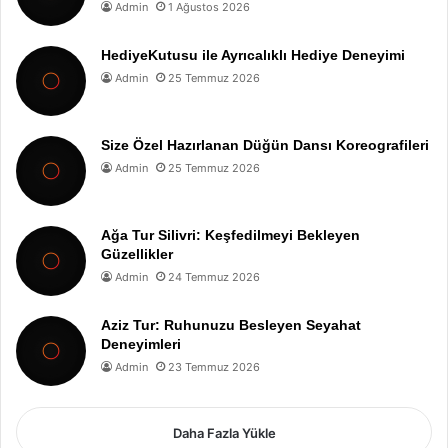
Admin
1 Ağustos 2026
HediyeKutusu ile Ayrıcalıklı Hediye Deneyimi
Admin
25 Temmuz 2026
Size Özel Hazırlanan Düğün Dansı Koreografileri
Admin
25 Temmuz 2026
Ağa Tur Silivri: Keşfedilmeyi Bekleyen
Güzellikler
Admin
24 Temmuz 2026
Aziz Tur: Ruhunuzu Besleyen Seyahat
Deneyimleri
Admin
23 Temmuz 2026
Daha Fazla Yükle