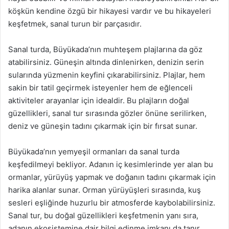
köşkün kendine özgü bir hikayesi vardır ve bu hikayeleri
keşfetmek, sanal turun bir parçasıdır.
Sanal turda, Büyükada’nın muhteşem plajlarına da göz
atabilirsiniz. Güneşin altında dinlenirken, denizin serin
sularında yüzmenin keyfini çıkarabilirsiniz. Plajlar, hem
sakin bir tatil geçirmek isteyenler hem de eğlenceli
aktiviteler arayanlar için idealdir. Bu plajların doğal
güzellikleri, sanal tur sırasında gözler önüne serilirken,
deniz ve güneşin tadını çıkarmak için bir fırsat sunar.
Büyükada’nın yemyeşil ormanları da sanal turda
keşfedilmeyi bekliyor. Adanın iç kesimlerinde yer alan bu
ormanlar, yürüyüş yapmak ve doğanın tadını çıkarmak için
harika alanlar sunar. Orman yürüyüşleri sırasında, kuş
sesleri eşliğinde huzurlu bir atmosferde kaybolabilirsiniz.
Sanal tur, bu doğal güzellikleri keşfetmenin yanı sıra,
adanın ekosistemine dair bilgi edinme imkanı da tanır.