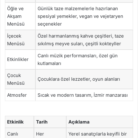
Öğle ve
Günlük taze malzemelerle hazırlanan
Akşam
spesiyal yemekler, vegan ve vejetaryen
Menüsü
seçenekler
İçecek
Özel harmanlanmış kahve çeşitleri, taze
Menüsü
sıkılmış meyve suları, çeşitli kokteyller
Canlı müzik performansları, özel gün
Etkinlikler
kutlamaları
Çocuk
Çocuklara özel lezzetler, oyun alanları
Menüsü
Atmosfer
Sıcak ve modern tasarım, İzmir manzarası
Etkinlik
Tarih
Açıklama
Canlı
Her
Yerel sanatçılarla keyifli bir