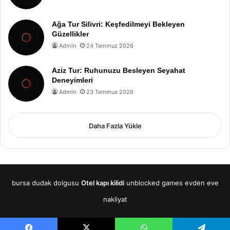
Ağa Tur Silivri: Keşfedilmeyi Bekleyen
Güzellikler
Admin
24 Temmuz 2026
Aziz Tur: Ruhunuzu Besleyen Seyahat
Deneyimleri
Admin
23 Temmuz 2026
Daha Fazla Yükle
bursa dudak dolgusu
Otel kapı kilidi
unblocked games
evden eve
nakliyat