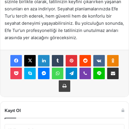
sizinle birlikte olarak, tatilinizin keyfini çıkarırken yaşanan
sorunları en aza indiriyor. Seyahat planlamalarınızda Efe
Tur’u tercih ederek, hem güvenli hem de konforlu bir
seyahat deneyimi yaşayabilirsiniz. Bu yolculuğun sonunda,
Efe Tur’un profesyonelliği ile tatilinizin unutulmaz anıları
arasında yer alacağını göreceksiniz.
Facebook
X
LinkedIn
Tumblr
Pinterest
Reddit
VKontakte
Odnok
Pocket
Skype
Messenger
WhatsApp
Telegram
Viber
Line
E-Posta ile payla
Yazdır
Kayıt Ol