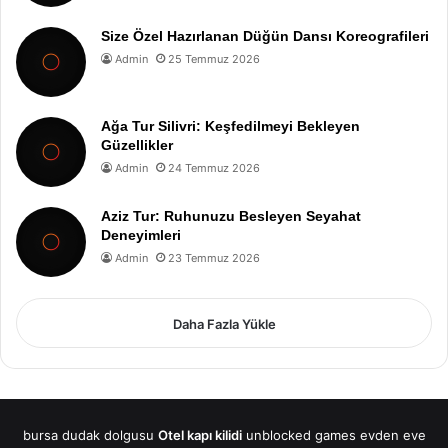
Size Özel Hazırlanan Düğün Dansı Koreografileri
Admin
25 Temmuz 2026
Ağa Tur Silivri: Keşfedilmeyi Bekleyen
Güzellikler
Admin
24 Temmuz 2026
Aziz Tur: Ruhunuzu Besleyen Seyahat
Deneyimleri
Admin
23 Temmuz 2026
Daha Fazla Yükle
bursa dudak dolgusu
Otel kapı kilidi
unblocked games
evden eve