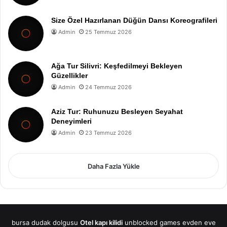
Size Özel Hazırlanan Düğün Dansı Koreografileri
Admin
25 Temmuz 2026
Ağa Tur Silivri: Keşfedilmeyi Bekleyen
Güzellikler
Admin
24 Temmuz 2026
Aziz Tur: Ruhunuzu Besleyen Seyahat
Deneyimleri
Admin
23 Temmuz 2026
Daha Fazla Yükle
bursa dudak dolgusu
Otel kapı kilidi
unblocked games
evden eve