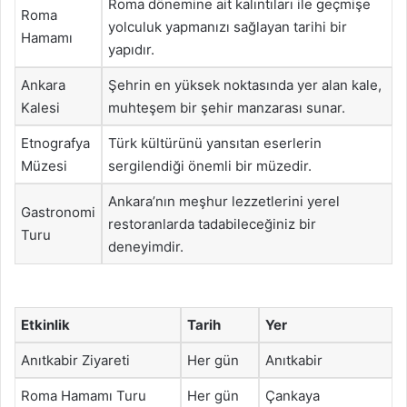
Roma dönemine ait kalıntıları ile geçmişe
Roma
yolculuk yapmanızı sağlayan tarihi bir
Hamamı
yapıdır.
Ankara
Şehrin en yüksek noktasında yer alan kale,
Kalesi
muhteşem bir şehir manzarası sunar.
Etnografya
Türk kültürünü yansıtan eserlerin
Müzesi
sergilendiği önemli bir müzedir.
Ankara’nın meşhur lezzetlerini yerel
Gastronomi
restoranlarda tadabileceğiniz bir
Turu
deneyimdir.
Etkinlik
Tarih
Yer
Anıtkabir Ziyareti
Her gün
Anıtkabir
Roma Hamamı Turu
Her gün
Çankaya