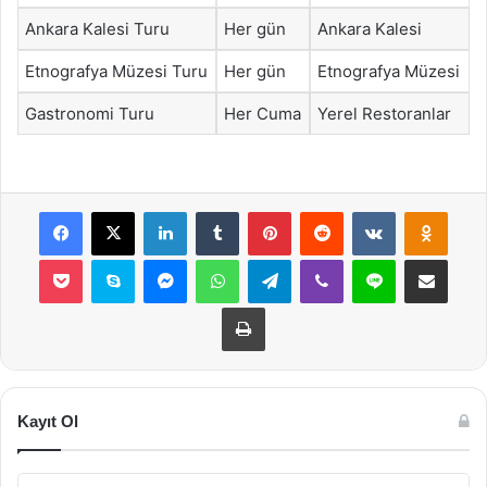
Ankara Kalesi Turu
Her gün
Ankara Kalesi
Etnografya Müzesi Turu
Her gün
Etnografya Müzesi
Gastronomi Turu
Her Cuma
Yerel Restoranlar
Facebook
X
LinkedIn
Tumblr
Pinterest
Reddit
VKontakte
Odnok
Pocket
Skype
Messenger
WhatsApp
Telegram
Viber
Line
E-Posta ile payla
Yazdır
Kayıt Ol