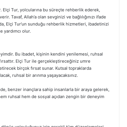
r. Elçi Tur, yolcularına bu süreçte rehberlik ederek,
erir. Tavaf, Allah’a olan sevginizi ve bağlılığınızı ifade
a, Elçi Tur’un sunduğu rehberlik hizmetleri, ibadetinizi
e yardımcı olur.
mdir. Bu ibadet, kişinin kendini yenilemesi, ruhsal
fırsattır. Elçi Tur ile gerçekleştireceğiniz umre
tirecek birçok fırsat sunar. Kutsal topraklarda
lacak, ruhsal bir arınma yaşayacaksınız.
nde, benzer inançlara sahip insanlarla bir araya gelerek,
 hem ruhsal hem de sosyal açıdan zengin bir deneyim
r, dönüş yolculuğunuz için gerekli tüm düzenlemeleri