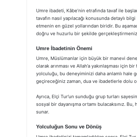
Umre ibadeti, Kâbe’nin etrafında tavaf ile başla
tavafın nasıl yapılacağı konusunda detaylı bilgi v
etmenin en güzel yollarından biridir. Bu aşamad
doğru ve huzurlu bir şekilde gerçekleştirmeniz
Umre İbadetinin Önemi
Umre, Müslümanlar için büyük bir manevi deneyi
olarak arınması ve Allah’a yakınlaşması için bir 
yolculuğu, bu deneyiminizi daha anlamlı hale ge
geçireceğiniz zaman, dua ve ibadetlerle dolu o
Ayrıca, Elçi Tur’un sunduğu grup turları sayesi
sosyal bir dayanışma ortamı bulacaksınız. Bu,
sunar.
Yolculuğun Sonu ve Dönüş
Umre ibadetinizi tamamladıktan sonra, Elçi Tu