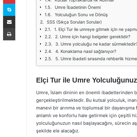
Skype
Umre İbadetinin Önemi
Yolculuğun Sonu ve Dönüş
E-Posta ile paylaş
SSS (Sıkça Sorulan Sorular)
Yazdır
1. Elçi Tur ile umreye gitmek için ne yapm
2. Umre için hangi belgeler gereklidir?
3. Umre yolculuğu ne kadar sürmektedir
4. Konaklama nasıl sağlanıyor?
5. Umre ibadeti sırasında rehberlik hizme
Elçi Tur ile Umre Yolculuğunu
Umre, İslam dininin en önemli ibadetlerinden b
gerçekleştirilmektedir. Bu kutsal yolculuk, inan
manevi bir arınma ve toplumsal bir dayanışma f
anlamlı ve konforlu hale getirmek için çeşitli 
yolculuğunuzun nasıl başlayacağını, sürecin aş
şekilde ele alacağız.