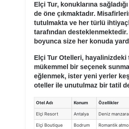
Elçi Tur, konuklarına sağladığı 
de öne çıkmaktadır. Misafirle
tutulmakta ve her türlü ihtiyaç
tarafından desteklenmektedir. 
boyunca size her konuda yard
Elçi Tur Otelleri, hayalinizdeki 
mükemmel bir seçenek sunmakta
eğlenmek, ister yeni yerler ke
oteller ile unutulmaz bir tatil 
Otel Adı
Konum
Özellikler
Elçi Resort
Antalya
Deniz manzara
Elçi Boutique
Bodrum
Romantik atmos