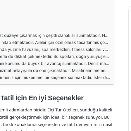
 tadını çıkaracakları çeşitli aktiviteler de sunmaktadır. İster deniz kenarında bir tatil, ister doğa ile iç içe bir kaçamak arıyor olun, Elçi Tur’un sunduğu seçenekler arasında mutlaka sizin için uygun bir otel bulacaksınız.
akin ve huzurlu mekanlar veya macera severler için aktivitelerle dolu oteller gibi çeşitli seçenekler mevcuttur. Her bir otel, konuklarının ihtiyaçlarını karşılamak için en son olanaklarla donatılmıştır.
irlerine yerel lezzetlerin tadına varacakları restoranlar sunarak, gastronomi deneyimini de ön planda tutmaktadır. Bu sayede tatiliniz boyunca hem dinlenebilir hem de yeni tatlar keşfedebilirsiniz.
 ile tatilinizin her anı dolu dolu geçecektir. Ayrıca, otellerin sunduğu eğlenceli animasyon programları ve akşam gösterileri, tatilinizi daha da keyifli hale getirecektir.
e çevrili yerler, tatilinizin keyfini iki katına çıkaracaktır. İster sahilde güneşlenmeyi, ister doğada keşfe çıkmayı tercih edin, Elçi Tur otellerinde her zevke uygun bir seçenek bulmanız mümkün.
r türlü ihtiyaçları için profesyonel bir ekip tarafından desteklenmektedir. Güler yüzlü personel, tatiliniz boyunca size her konuda yardımcı olmaktan mutluluk duyacaktır.
mek, ister eğlenmek, ister yeni yerler keşfetmek isteyin, Elçi Tur'un sunduğu oteller ile unutulmaz bir tatil deneyimi yaşayabilirsiniz.
 Tatil İçin En İyi Seçenekler
li adımlardan biridir. Elçi Tur Otelleri, sunduğu kaliteli
atili gerçekleştirmek için ideal bir seçenek sunuyor. Bu
, farklı konaklama seçenekleri ve tatil deneyiminizi nasıl