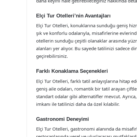
daha keyifli hale getirebileceğiniz hakkında detay
Elçi Tur Otelleri’nin Avantajları
Elçi Tur Otelleri, konuklarına sunduğu geniş hizme
şık ve konforlu odalarıyla, misafirlerine evleri
otellerin sunduğu çeşitli olanaklar arasında yüz
alanları yer alıyor. Bu sayede tatilinizi sadece
geçirebilirsiniz.
Farklı Konaklama Seçenekleri
Elçi Tur Otelleri, farklı tatil anlayışlarına hitap
geniş aile odaları, romantik bir tatil arayan çiftle
standart odalar gibi alternatifler mevcut. Ayrıca
imkanı ile tatilinizi daha da özel kılabilir.
Gastronomi Deneyimi
Elçi Tur Otelleri, gastronomi alanında da misafi
restoranlarında yerel ve uluslararası mutfaklardan