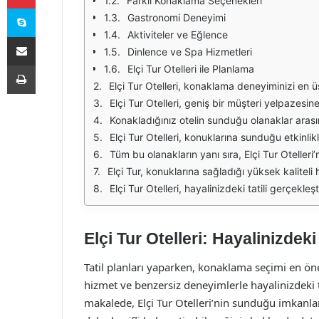
Farklı Konaklama Seçenekleri
Skype
Gastronomi Deneyimi
Aktiviteler ve Eğlence
E-Posta ile paylaş
Dinlence ve Spa Hizmetleri
Yazdır
Elçi Tur Otelleri ile Planlama
Elçi Tur Otelleri, konaklama deneyiminizi en üst düzeye çıkarmak için çeşitli olanaklar sunmaktadır. Her biri özenle tasarlanmış oteller, konuklarına rahat bir ortam sağlarken, tatilin
Elçi Tur Otelleri, geniş bir müşteri yelpazesine hitap etmektedir. Aileler için özel olarak tasarlanmış çocuk dostu oteller, romantik bir tatil arayan çiftler için s
Konakladığınız otelin sunduğu olanaklar arasında yüzme havuzları, spa merkezleri, fitness salonları ve çocuk kulüpleri bulunmaktadır. Ayrıca, birçok otel, misaf
Elçi Tur Otelleri, konuklarına sunduğu etkinliklerle de dikkat çekmektedir. Su sporları, doğa yürüyüşleri, bisiklet turları gibi aktiviteler
Tüm bu olanakların yanı sıra, Elçi Tur Otelleri’nin konumu da büyük bir avantaj sunmaktadır. Deniz manzaralı odalar, plaja yakın konumlar ve doğal güzelliklerl
Elçi Tur, konuklarına sağladığı yüksek kaliteli hizmet anlayışı ile de öne çıkmaktadır. Misafirlerin memnuniyeti ön planda tutulmakta ve he
Elçi Tur Otelleri, hayalinizdeki tatili gerçekleştirmeniz için mükemmel bir seçenek sunmaktadır. İster dinlen
Elçi Tur Otelleri: Hayalinizdeki
Tatil planları yaparken, konaklama seçimi en önem
hizmet ve benzersiz deneyimlerle hayalinizdeki t
makalede, Elçi Tur Otelleri’nin sunduğu imkanlar