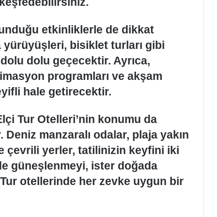
keşfedebilirsiniz.
sunduğu etkinliklerle de dikkat
ürüyüşleri, bisiklet turları gibi
nı dolu dolu geçecektir. Ayrıca,
animasyon programları ve akşam
yifli hale getirecektir.
Elçi Tur Otelleri’nin konumu da
 Deniz manzaralı odalar, plaja yakın
evrili yerler, tatilinizin keyfini iki
ilde güneşlenmeyi, ister doğada
 Tur otellerinde her zevke uygun bir