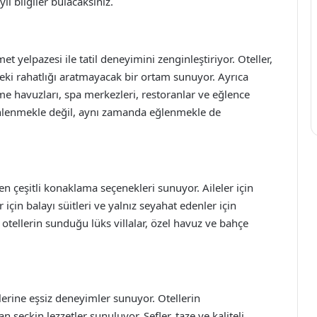
lı bilgiler bulacaksınız.
t yelpazesi ile tatil deneyimini zenginleştiriyor. Oteller,
ndeki rahatlığı aratmayacak bir ortam sunuyor. Ayrıca
me havuzları, spa merkezleri, restoranlar ve eğlence
 dinlenmekle değil, aynı zamanda eğlenmekle de
 eden çeşitli konaklama seçenekleri sunuyor. Aileler için
r için balayı süitleri ve yalnız seyahat edenler için
, otellerin sunduğu lüks villalar, özel havuz ve bahçe
rlerine eşsiz deneyimler sunuyor. Otellerin
 seçkin lezzetler sunuluyor. Şefler, taze ve kaliteli