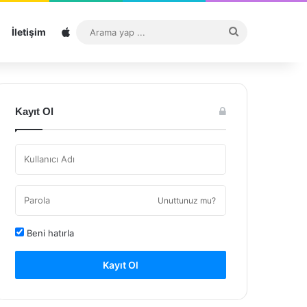
Sitemap
Arama
İletişim
yap
...
Kayıt Ol
Unuttunuz mu?
Beni hatırla
Kayıt Ol