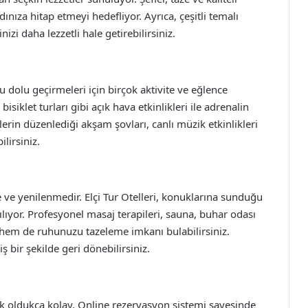
ıza hitap etmeyi hedefliyor. Ayrıca, çeşitli temalı
nizi daha lezzetli hale getirebilirsiniz.
dolu dolu geçirmeleri için birçok aktivite ve eğlence
siklet turları gibi açık hava etkinlikleri ile adrenalin
lerin düzenlediği akşam şovları, canlı müzik etkinlikleri
ilirsiniz.
 ve yenilenmedir. Elçi Tur Otelleri, konuklarına sunduğu
şılıyor. Profesyonel masaj terapileri, sauna, buhar odası
 hem de ruhunuzu tazeleme imkanı bulabilirsiniz.
ş bir şekilde geri dönebilirsiniz.
amak oldukça kolay. Online rezervasyon sistemi sayesinde