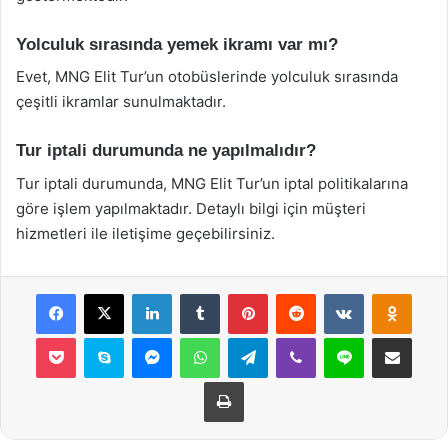
Yolculuk sırasında yemek ikramı var mı?
Evet, MNG Elit Tur’un otobüslerinde yolculuk sırasında
çeşitli ikramlar sunulmaktadır.
Tur iptali durumunda ne yapılmalıdır?
Tur iptali durumunda, MNG Elit Tur’un iptal politikalarına
göre işlem yapılmaktadır. Detaylı bilgi için müşteri
hizmetleri ile iletişime geçebilirsiniz.
Facebook
X
LinkedIn
Tumblr
Pinterest
Reddit
VKontakte
Odnok
Pocket
Skype
Messenger
WhatsApp
Telegram
Viber
Line
E-Posta ile payla
Yazdır