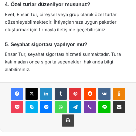
4. Özel turlar düzenliyor musunuz?
Evet, Ensar Tur, bireysel veya grup olarak özel turlar
düzenleyebilmektedir. İhtiyaçlarınıza uygun paketler
oluşturmak için firmayla iletişime geçebilirsiniz.
5. Seyahat sigortası yapılıyor mu?
Ensar Tur, seyahat sigortası hizmeti sunmaktadır. Tura
katılmadan önce sigorta seçenekleri hakkında bilgi
alabilirsiniz.
Facebook
X
LinkedIn
Tumblr
Pinterest
Reddit
VKontakte
Odnok
Pocket
Skype
Messenger
WhatsApp
Telegram
Viber
Line
E-Posta ile payla
Yazdır