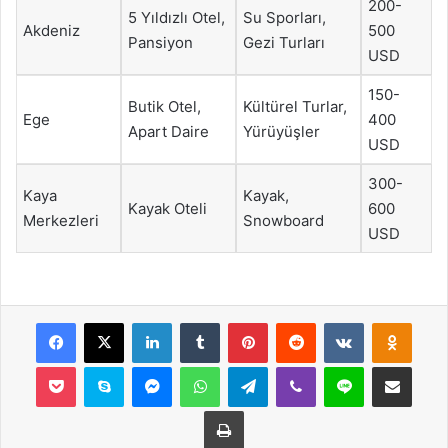
200-
5 Yıldızlı Otel,
Su Sporları,
Akdeniz
500
Pansiyon
Gezi Turları
USD
150-
Butik Otel,
Kültürel Turlar,
Ege
400
Apart Daire
Yürüyüşler
USD
300-
Kaya
Kayak,
Kayak Oteli
600
Merkezleri
Snowboard
USD
Facebook
X
LinkedIn
Tumblr
Pinterest
Reddit
VKontakte
Odnok
Pocket
Skype
Messenger
WhatsApp
Telegram
Viber
Line
E-Posta ile payla
Yazdır