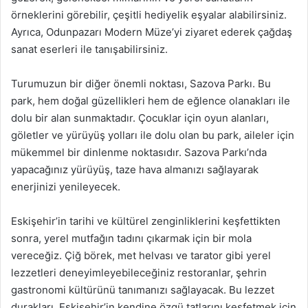
örneklerini görebilir, çeşitli hediyelik eşyalar alabilirsiniz.
Ayrıca, Odunpazarı Modern Müze’yi ziyaret ederek çağdaş
sanat eserleri ile tanışabilirsiniz.
Turumuzun bir diğer önemli noktası, Sazova Parkı. Bu
park, hem doğal güzellikleri hem de eğlence olanakları ile
dolu bir alan sunmaktadır. Çocuklar için oyun alanları,
göletler ve yürüyüş yolları ile dolu olan bu park, aileler için
mükemmel bir dinlenme noktasıdır. Sazova Parkı’nda
yapacağınız yürüyüş, taze hava almanızı sağlayarak
enerjinizi yenileyecek.
Eskişehir’in tarihi ve kültürel zenginliklerini keşfettikten
sonra, yerel mutfağın tadını çıkarmak için bir mola
vereceğiz. Çiğ börek, met helvası ve tarator gibi yerel
lezzetleri deneyimleyebileceğiniz restoranlar, şehrin
gastronomi kültürünü tanımanızı sağlayacak. Bu lezzet
durakları, Eskişehir’in kendine özgü tatlarını keşfetmek için