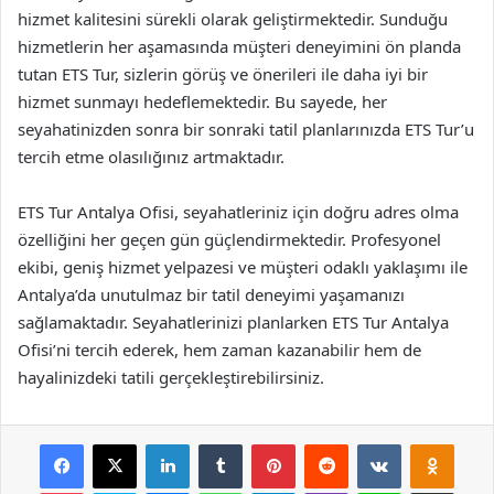
hizmet kalitesini sürekli olarak geliştirmektedir. Sunduğu
hizmetlerin her aşamasında müşteri deneyimini ön planda
tutan ETS Tur, sizlerin görüş ve önerileri ile daha iyi bir
hizmet sunmayı hedeflemektedir. Bu sayede, her
seyahatinizden sonra bir sonraki tatil planlarınızda ETS Tur’u
tercih etme olasılığınız artmaktadır.
ETS Tur Antalya Ofisi, seyahatleriniz için doğru adres olma
özelliğini her geçen gün güçlendirmektedir. Profesyonel
ekibi, geniş hizmet yelpazesi ve müşteri odaklı yaklaşımı ile
Antalya’da unutulmaz bir tatil deneyimi yaşamanızı
sağlamaktadır. Seyahatlerinizi planlarken ETS Tur Antalya
Ofisi’ni tercih ederek, hem zaman kazanabilir hem de
hayalinizdeki tatili gerçekleştirebilirsiniz.
Facebook
X
LinkedIn
Tumblr
Pinterest
Reddit
VKontakte
Odnok
Pocket
Skype
Messenger
WhatsApp
Telegram
Viber
Line
E-Posta ile payla