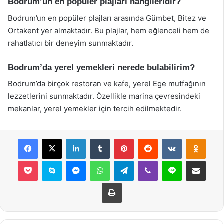
Bodrum’un en popüler plajları hangileridir?
Bodrum’un en popüler plajları arasında Gümbet, Bitez ve
Ortakent yer almaktadır. Bu plajlar, hem eğlenceli hem de
rahatlatıcı bir deneyim sunmaktadır.
Bodrum’da yerel yemekleri nerede bulabilirim?
Bodrum’da birçok restoran ve kafe, yerel Ege mutfağının
lezzetlerini sunmaktadır. Özellikle marina çevresindeki
mekanlar, yerel yemekler için tercih edilmektedir.
Facebook
X
LinkedIn
Tumblr
Pinterest
Reddit
VKontakte
Odnok
Pocket
Skype
Messenger
WhatsApp
Telegram
Viber
Line
E-Posta ile payla
Yazdır