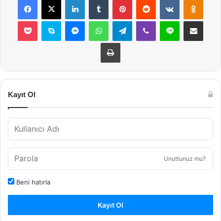
Pocket
Skype
Messenger
WhatsApp
Telegram
Viber
Line
E-Posta ile payla
Yazdır
Kayıt Ol
Unuttunuz mu?
Beni hatırla
Kayıt Ol