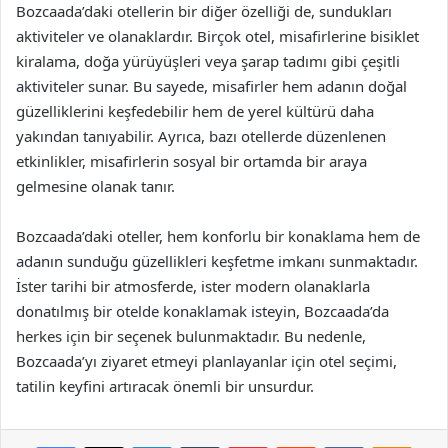
Bozcaada’daki otellerin bir diğer özelliği de, sundukları
aktiviteler ve olanaklardır. Birçok otel, misafirlerine bisiklet
kiralama, doğa yürüyüşleri veya şarap tadımı gibi çeşitli
aktiviteler sunar. Bu sayede, misafirler hem adanın doğal
güzelliklerini keşfedebilir hem de yerel kültürü daha
yakından tanıyabilir. Ayrıca, bazı otellerde düzenlenen
etkinlikler, misafirlerin sosyal bir ortamda bir araya
gelmesine olanak tanır.
Bozcaada’daki oteller, hem konforlu bir konaklama hem de
adanın sunduğu güzellikleri keşfetme imkanı sunmaktadır.
İster tarihi bir atmosferde, ister modern olanaklarla
donatılmış bir otelde konaklamak isteyin, Bozcaada’da
herkes için bir seçenek bulunmaktadır. Bu nedenle,
Bozcaada’yı ziyaret etmeyi planlayanlar için otel seçimi,
tatilin keyfini artıracak önemli bir unsurdur.
Facebook
X
LinkedIn
Tumblr
Pinterest
Reddit
VKontakte
Odnok