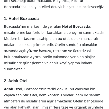
otel seçeneği bulunmaktadır. Bu yazıda, ETS Tur ile
Bozcaada’daki en iyi otelleri detaylı bir şekilde inceleyeceğiz.
1.
Hotel Bozcaada
Bozcaada’nın merkezinde yer alan
Hotel Bozcaada
,
misafirlerine konforlu bir konaklama deneyimi sunmaktadır.
Modern bir tasarıma sahip olan bu otel, deniz manzaralı
odaları ile dikkat çekmektedir. Otelin sunduğu olanaklar
arasında açık yüzme havuzu, restoran ve ücretsiz Wi-Fi
bulunmaktadır. Ayrıca, otelin yakınında yer alan plajlar,
misafirlere güneşlenme ve deniz keyfi yapma imkanı
sunmaktadır.
2.
Adalı Otel
Adalı Otel
, Bozcaada’nın tarihi dokusunu yansıtan bir
yapıya sahiptir. Otel, hem konforlu odaları hem de samimi
atmosferi ile misafirlerini ağırlamaktadır. Otelin bahçesinde
yer alan kahvaltı alanı, misafirlere taze ve organik ürünlerle