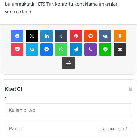
bulunmaktadır. ETS Tur, konforlu konaklama imkanları
sunmaktadır.
Facebook
X
LinkedIn
Tumblr
Pinterest
Reddit
VKontakte
Odnok
Pocket
Skype
Messenger
WhatsApp
Telegram
Viber
Line
E-Posta ile payla
Yazdır
Kayıt Ol
Unuttunuz mu?