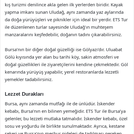
kış turizmi denilince akla gelen ilk yerlerden biridir. Kayak
yapma imkanı sunan Uludağ, aynı zamanda yaz aylarında
da doğa yürüyüşleri ve piknikler için ideal bir yerdir. ETS Tur
ile düzenlenen turlar sayesinde Uludağ’ın muhteşem
manzaralarını keşfedebilir, doğanın tadını çıkarabilirsiniz.
Bursa’nın bir diğer doğal güzelliği ise Gölyazı’dır. Uluabat
Gölü kıyısında yer alan bu tarihi köy, sakin atmosferi ve
doğal güzellikleri ile ziyaretçilerini kendine çekmektedir. Göl
kenarında yürüyüş yapabilir, yerel restoranlarda lezzetli
yemekler tadabilirsiniz.
Lezzet Durakları
Bursa, aynı zamanda mutfağı ile de ünlüdür. İskender
kebabı, Bursa’nın en bilinen yemeğidir. ETS Tur ile Bursa’ya
gelenler, bu lezzeti mutlaka tatmalıdır. İskender kebabı, özel
sosu ve yoğurdu ile birlikte sunulmaktadır. Ayrıca, kestane
şekeri ve Bursa’nın meşhur pideleri de tadılması gereken