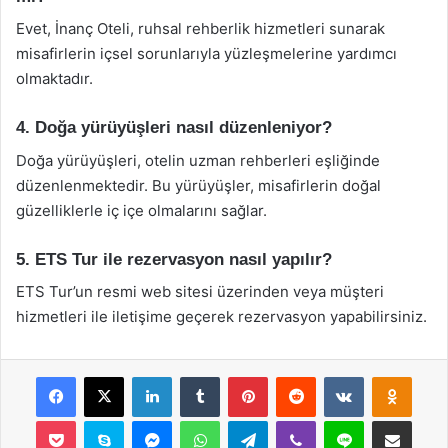
Evet, İnanç Oteli, ruhsal rehberlik hizmetleri sunarak
misafirlerin içsel sorunlarıyla yüzleşmelerine yardımcı
olmaktadır.
4. Doğa yürüyüşleri nasıl düzenleniyor?
Doğa yürüyüşleri, otelin uzman rehberleri eşliğinde
düzenlenmektedir. Bu yürüyüşler, misafirlerin doğal
güzelliklerle iç içe olmalarını sağlar.
5. ETS Tur ile rezervasyon nasıl yapılır?
ETS Tur’un resmi web sitesi üzerinden veya müşteri
hizmetleri ile iletişime geçerek rezervasyon yapabilirsiniz.
Facebook
X
LinkedIn
Tumblr
Pinterest
Reddit
VKontakte
Odnok
Pocket
Skype
Messenger
WhatsApp
Telegram
Viber
Line
E-Posta ile payla