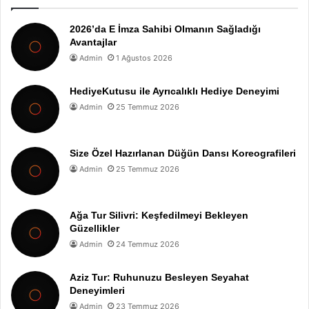
2026’da E İmza Sahibi Olmanın Sağladığı
Avantajlar
Admin
1 Ağustos 2026
HediyeKutusu ile Ayrıcalıklı Hediye Deneyimi
Admin
25 Temmuz 2026
Size Özel Hazırlanan Düğün Dansı Koreografileri
Admin
25 Temmuz 2026
Ağa Tur Silivri: Keşfedilmeyi Bekleyen
Güzellikler
Admin
24 Temmuz 2026
Aziz Tur: Ruhunuzu Besleyen Seyahat
Deneyimleri
Admin
23 Temmuz 2026