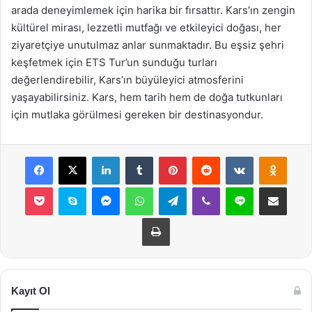
arada deneyimlemek için harika bir fırsattır. Kars’ın zengin
kültürel mirası, lezzetli mutfağı ve etkileyici doğası, her
ziyaretçiye unutulmaz anlar sunmaktadır. Bu eşsiz şehri
keşfetmek için ETS Tur’un sunduğu turları
değerlendirebilir, Kars’ın büyüleyici atmosferini
yaşayabilirsiniz. Kars, hem tarih hem de doğa tutkunları
için mutlaka görülmesi gereken bir destinasyondur.
Facebook
X
LinkedIn
Tumblr
Pinterest
Reddit
VKontakte
Odnok
Pocket
Skype
Messenger
WhatsApp
Telegram
Viber
Line
E-Posta ile payla
Yazdır
Kayıt Ol