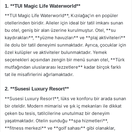
1. **TUI Magic Life Waterworld**
**TUI Magic Life Waterworld**, Kızılağaç’ın en popüler
otellerinden biridir. Aileler için ideal bir tatil imkanı sunan
bu otel, geniş bir alan üzerine kurulmuştur. Otel, **su
kaydırakları**, **yüzme havuzları** ve **plaj aktiviteleri**
ile dolu bir tatil deneyimi sunmaktadır. Ayrıca, çocuklar için
özel kulüpler ve aktiviteler bulunmaktadır. Yemek
seçenekleri açısından zengin bir menü sunan otel, **Türk
mutfağından uluslararası lezzetlere** kadar birçok farklı
tat ile misafirlerini ağırlamaktadır.
2. **Susesi Luxury Resort**
**Susesi Luxury Resort**, lüks ve konforu bir arada sunan
bir oteldir. Modern mimarisi ve şık iç mekanları ile dikkat
çeken bu tesis, tatilcilerine unutulmaz bir deneyim
yaşatmaktadır. Otelin sunduğu **spa hizmetleri**,
**fitness merkezi** ve **golf sahası** gibi olanaklar,