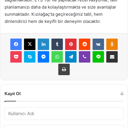
planlamanızı daha da kolaylaştırmakta ve size avantajlar
sunmaktadır. Kızılağaç’ta geçireceğiniz tatil, hem
dinlendirici hem de keyifli bir deneyim olacaktır.
Facebook
X
LinkedIn
Tumblr
Pinterest
Reddit
VKontakte
Odnok
Pocket
Skype
Messenger
WhatsApp
Telegram
Viber
Line
E-Posta ile payla
Yazdır
Kayıt Ol