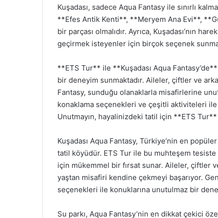
Kuşadası, sadece Aqua Fantasy ile sınırlı kalm
**Efes Antik Kenti**, **Meryem Ana Evi**, **Güve
bir parçası olmalıdır. Ayrıca, Kuşadası’nın harek
geçirmek isteyenler için birçok seçenek sunma
**ETS Tur** ile **Kuşadası Aqua Fantasy’de** g
bir deneyim sunmaktadır. Aileler, çiftler ve arka
Fantasy, sunduğu olanaklarla misafirlerine unu
konaklama seçenekleri ve çeşitli aktiviteleri ile
Unutmayın, hayalinizdeki tatil için **ETS Tur**
Kuşadası Aqua Fantasy, Türkiye’nin en popüler t
tatil köyüdür. ETS Tur ile bu muhteşem tesist
için mükemmel bir fırsat sunar. Aileler, çiftler v
yaştan misafiri kendine çekmeyi başarıyor. Geni
seçenekleri ile konuklarına unutulmaz bir dene
Su parkı, Aqua Fantasy’nin en dikkat çekici özelli