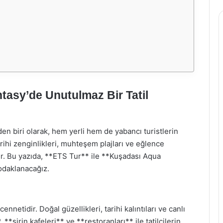
tasy’de Unutulmaz Bir Tatil
den biri olarak, hem yerli hem de yabancı turistlerin
arihi zenginlikleri, muhteşem plajları ve eğlence
dır. Bu yazıda, **ETS Tur** ile **Kuşadası Aqua
 odaklanacağız.
ennetidir. Doğal güzellikleri, tarihi kalıntıları ve canlı
, **şirin kafeleri** ve **restoranları** ile tatilcilerin