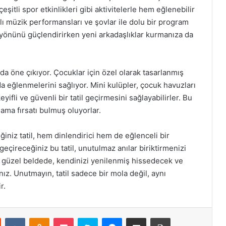
şitli spor etkinlikleri gibi aktivitelerle hem eğlenebilir
lı müzik performansları ve şovlar ile dolu bir program
yal yönünü güçlendirirken yeni arkadaşlıklar kurmanıza da
da öne çıkıyor. Çocuklar için özel olarak tasarlanmış
mda eğlenmelerini sağlıyor. Mini kulüpler, çocuk havuzları
keyifli ve güvenli bir tatil geçirmesini sağlayabilirler. Bu
ma fırsatı bulmuş oluyorlar.
niz tatil, hem dinlendirici hem de eğlenceli bir
eçireceğiniz bu tatil, unutulmaz anılar biriktirmenizi
bu güzel beldede, kendinizi yenilenmiş hissedecek ve
z. Unutmayın, tatil sadece bir mola değil, aynı
r.
st
Reddit
VKontakte
Odnoklassniki
Pocket
Skype
Messenger
E-Posta ile paylaş
Yazdır