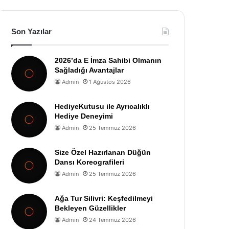
Son Yazılar
2026’da E İmza Sahibi Olmanın
Sağladığı Avantajlar
Admin
1 Ağustos 2026
HediyeKutusu ile Ayrıcalıklı
Hediye Deneyimi
Admin
25 Temmuz 2026
Size Özel Hazırlanan Düğün
Dansı Koreografileri
Admin
25 Temmuz 2026
Ağa Tur Silivri: Keşfedilmeyi
Bekleyen Güzellikler
Admin
24 Temmuz 2026