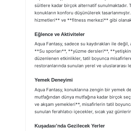
süitlere kadar birçok alternatif sunulmaktadır
konukların konforu düşünülerek tasarlanmıştır.
hizmetleri** ve **fitness merkezi** gibi olanakla
Eğlence ve Aktiviteler
Aqua Fantasy, sadece su kaydırakları ile değil, 
**Su sporları**, **yüzme dersleri**, **yetişkin
düzenlenen etkinlikler, tatil boyunca misafirler
restoranlarında sunulan yerel ve uluslararası l
Yemek Deneyimi
Aqua Fantasy, konuklarına zengin bir yemek den
mutfağından dünya mutfağına kadar birçok seçe
ve akşam yemekleri**, misafirlerin tatil boyunca
sunulan ferahlatıcı içecekler, sıcak yaz günleri
Kuşadası’nda Gezilecek Yerler