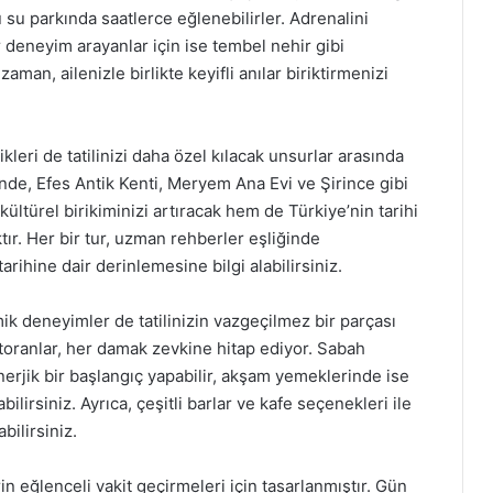
u su parkında saatlerce eğlenebilirler. Adrenalini
r deneyim arayanlar için ise tembel nehir gibi
an, ailenizle birlikte keyifli anılar biriktirmenizi
ikleri de tatilinizi daha özel kılacak unsurlar arasında
inde, Efes Antik Kenti, Meryem Ana Evi ve Şirince gibi
kültürel birikiminizi artıracak hem de Türkiye’nin tarihi
r. Her bir tur, uzman rehberler eşliğinde
 tarihine dair derinlemesine bilgi alabilirsiniz.
 deneyimler de tatilinizin vazgeçilmez bir parçası
storanlar, her damak zevkine hitap ediyor. Sabah
erjik bir başlangıç yapabilir, akşam yemeklerinde ise
ilirsiniz. Ayrıca, çeşitli barlar ve kafe seçenekleri ile
bilirsiniz.
in eğlenceli vakit geçirmeleri için tasarlanmıştır. Gün