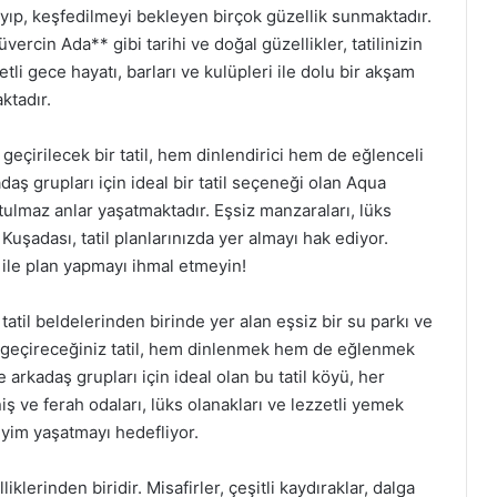
ayıp, keşfedilmeyi bekleyen birçok güzellik sunmaktadır.
rcin Ada** gibi tarihi ve doğal güzellikler, tatilinizin
etli gece hayatı, barları ve kulüpleri ile dolu bir akşam
ktadır.
eçirilecek bir tatil, hem dinlendirici hem de eğlenceli
daş grupları için ideal bir tatil seçeneği olan Aqua
tulmaz anlar yaşatmaktadır. Eşsiz manzaraları, lüks
 Kuşadası, tatil planlarınızda yer almayı hak ediyor.
 ile plan yapmayı ihmal etmeyin!
atil beldelerinden birinde yer alan eşsiz bir su parkı ve
e geçireceğiniz tatil, hem dinlenmek hem de eğlenmek
e arkadaş grupları için ideal olan bu tatil köyü, her
ş ve ferah odaları, lüks olanakları ve lezzetli yemek
yim yaşatmayı hedefliyor.
klerinden biridir. Misafirler, çeşitli kaydıraklar, dalga