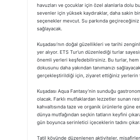
havuzları ve çocuklar için özel alanlarla dolu b
sevenler için yüksek kaydıraklar, daha sakin bi
seçenekler mevcut. Su parkında geçireceğiniz zam
sağlayacak.
Kuşadası’nın doğal güzellikleri ve tarihi zenginl
yer alıyor. ETS Tur’un düzenlediği turlar sayes
önemli yerleri keşfedebilirsiniz. Bu turlar, hem 
dokusunu daha yakından tanımanızı sağlayacaktı
gerçekleştirildiği için, ziyaret ettiğiniz yerlerin
Kuşadası Aqua Fantasy’nin sunduğu gastronomik
olacak. Farklı mutfaklardan lezzetler sunan re
kahvaltısında taze ve organik ürünlerle güne en
dünya mutfağından seçkin tatların keyfini çıkarab
gün boyunca serinletici içeceklerin tadını çıkara
Tatil köyünde düzenlenen aktiviteler, misafirler