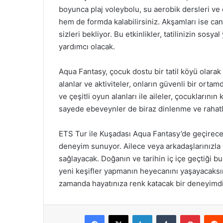
boyunca plaj voleybolu, su aerobik dersleri ve çe
hem de formda kalabilirsiniz. Akşamları ise can
sizleri bekliyor. Bu etkinlikler, tatilinizin sos
yardımcı olacak.
Aqua Fantasy, çocuk dostu bir tatil köyü olarak 
alanlar ve aktiviteler, onların güvenli bir orta
ve çeşitli oyun alanları ile aileler, çocuklarının 
sayede ebeveynler de biraz dinlenme ve rahatla
ETS Tur ile Kuşadası Aqua Fantasy’de geçireceği
deneyim sunuyor. Ailece veya arkadaşlarınızla g
sağlayacak. Doğanın ve tarihin iç içe geçtiği 
yeni keşifler yapmanın heyecanını yaşayacaksını
zamanda hayatınıza renk katacak bir deneyimdi
Facebook
X
LinkedIn
Tumblr
Pintere