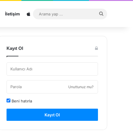
Sitemap
Arama
İletişim
yap
...
Kayıt Ol
Unuttunuz mu?
Beni hatırla
Kayıt Ol