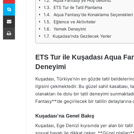
Aqua Fantasy'ye Hoş Geldiniz
Skype
ETS Tur ile Tatil Planlama
Aqua Fantasy'de Konaklama Seçenekleri
E-Posta ile paylaş
Eğlence ve Aktiviteler
Yazdır
Yemek Deneyimi
Kuşadası'nda Gezilecek Yerler
ETS Tur ile Kuşadası Aqua Fan
Deneyimi
Kuşadası, Türkiye’nin en gözde tatil beldelerin
ilgisini çekmektedir. Bu güzel sahil kasabası, t
olanakları ile dolu bir tatil deneyimi sunmakta
Fantasy**’de geçirilecek bir tatilin detaylarına
Kuşadası’na Genel Bakış
Kuşadası, Ege Denizi kıyısında yer alan bir tatil c
sosyal hayatı ile dikkat çeker. **Güzel plajları**