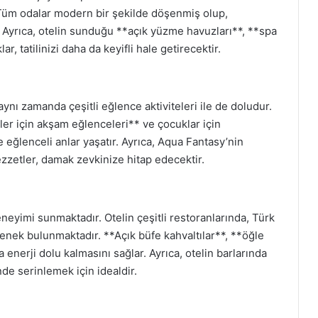
. Tüm odalar modern bir şekilde döşenmiş olup,
 Ayrıca, otelin sunduğu **açık yüzme havuzları**, **spa
r, tatilinizi daha da keyifli hale getirecektir.
aynı zamanda çeşitli eğlence aktiviteleri ile de doludur.
ler için akşam eğlenceleri** ve çocuklar için
e eğlenceli anlar yaşatır. Ayrıca, Aqua Fantasy’nin
ezzetler, damak zevkinize hitap edecektir.
eyimi sunmaktadır. Otelin çeşitli restoranlarında, Türk
nek bulunmaktadır. **Açık büfe kahvaltılar**, **öğle
 enerji dolu kalmasını sağlar. Ayrıca, otelin barlarında
nde serinlemek için idealdir.