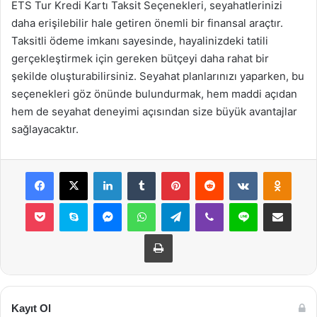
ETS Tur Kredi Kartı Taksit Seçenekleri, seyahatlerinizi
daha erişilebilir hale getiren önemli bir finansal araçtır.
Taksitli ödeme imkanı sayesinde, hayalinizdeki tatili
gerçekleştirmek için gereken bütçeyi daha rahat bir
şekilde oluşturabilirsiniz. Seyahat planlarınızı yaparken, bu
seçenekleri göz önünde bulundurmak, hem maddi açıdan
hem de seyahat deneyimi açısından size büyük avantajlar
sağlayacaktır.
Facebook
X
LinkedIn
Tumblr
Pinterest
Reddit
VKontakte
Odnok
Pocket
Skype
Messenger
WhatsApp
Telegram
Viber
Line
E-Posta ile payla
Yazdır
Kayıt Ol