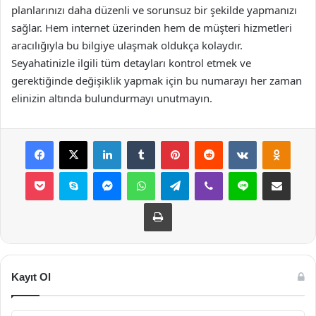
planlarınızı daha düzenli ve sorunsuz bir şekilde yapmanızı
sağlar. Hem internet üzerinden hem de müşteri hizmetleri
aracılığıyla bu bilgiye ulaşmak oldukça kolaydır.
Seyahatinizle ilgili tüm detayları kontrol etmek ve
gerektiğinde değişiklik yapmak için bu numarayı her zaman
elinizin altında bulundurmayı unutmayın.
Facebook
X
LinkedIn
Tumblr
Pinterest
Reddit
VKontakte
Odnok
Pocket
Skype
Messenger
WhatsApp
Telegram
Viber
Line
E-Posta ile payla
Yazdır
Kayıt Ol