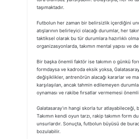
taşımaktadır.
Futbolun her zaman bir belirsizlik içerdiğini 
atışlarının belirleyici olacağı durumlar, her takı
taktiksel olarak bu tür durumlara hazırlıklı olma
organizasyonlarda, takımın mental yapısı ve de
Bir başka önemli faktör ise takımın o günkü fo
formdaysa ve kadroda eksik yoksa, Galatasaray’ın
değişiklikler, antrenörün alacağı kararlar ve ma
karşılaşılan, ancak tahmin edilemeyen durumlar
oynaması ve rakibe fırsatlar vermemesi önemli b
Galatasaray’ın hangi skorla tur atlayabileceği, 
Takımın kendi oyun tarzı, rakip takımın form d
unsurlardır. Sonuçta, futbolun büyüsü de burada
bozulabilir.