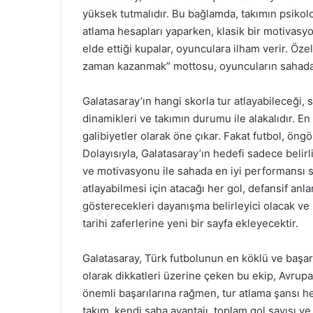
yüksek tutmalıdır. Bu bağlamda, takımın psikolo
atlama hesapları yaparken, klasik bir motivasyo
elde ettiği kupalar, oyunculara ilham verir. Özell
zaman kazanmak” mottosu, oyuncuların sahada 
Galatasaray’ın hangi skorla tur atlayabileceği, 
dinamikleri ve takımın durumu ile alakalıdır. En 
galibiyetler olarak öne çıkar. Fakat futbol, öng
Dolayısıyla, Galatasaray’ın hedefi sadece belir
ve motivasyonu ile sahada en iyi performansı s
atlayabilmesi için atacağı her gol, defansif a
gösterecekleri dayanışma belirleyici olacak ve
tarihi zaferlerine yeni bir sayfa ekleyecektir.
Galatasaray, Türk futbolunun en köklü ve başarı
olarak dikkatleri üzerine çeken bu ekip, Avrup
önemli başarılarına rağmen, tur atlama şansı h
takım, kendi saha avantajı, toplam gol sayısı ve 