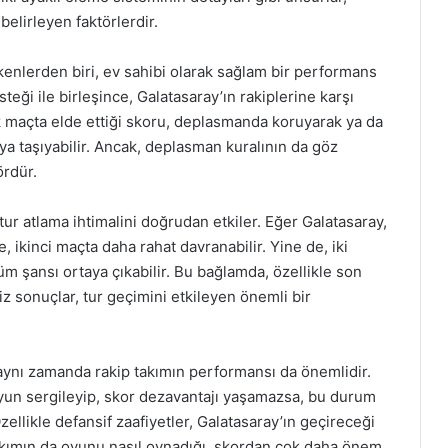
belirleyen faktörlerdir.
kenlerden biri, ev sahibi olarak sağlam bir performans
steği ile birleşince, Galatasaray’ın rakiplerine karşı
ilk maçta elde ettiği skoru, deplasmanda koruyarak ya da
aya taşıyabilir. Ancak, deplasman kuralının da göz
ördür.
ur atlama ihtimalini doğrudan etkiler. Eğer Galatasaray,
, ikinci maçta daha rahat davranabilir. Yine de, iki
üm şansı ortaya çıkabilir. Bu bağlamda, özellikle son
z sonuçlar, tur geçimini etkileyen önemli bir
 aynı zamanda rakip takımın performansı da önemlidir.
 oyun sergileyip, skor dezavantajı yaşamazsa, bu durum
Özellikle defansif zaafiyetler, Galatasaray’ın geçireceği
 takımın da oyunu nasıl oynadığı, skordan çok daha önem