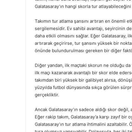
Galatasaray’ın hangi skorla tur atlayabileceğini 
Takımın tur atlama şansını artıran en önemli et
sergilemesidir. Ev sahibi avantajı, seyircinin de
daha etkili olmasını sağlar. Eğer Galatasaray, 
artırarak geçirirse, tur şansını yüksek bir nokt
önünde bulundurulması gereken bir diğer fakt
Diğer yandan, ilk maçtaki skorun ne olduğu da t
ilk maçı kazanarak avantajlı bir skor elde ederse
takımdan biri yüksek bir galibiyet alırsa, dönüş
yüzyılda futbol dünyasında sıkça görülen sürpri
gerçekliktir.
Ancak Galatasaray’ın sadece aldığı skor değil,
Eğer rakip takım, Galatasaray’a karşı zayıf bir
Galatasaray’ın tur atlama ihtimalini azaltabilir. 
tura olumsuz yansıyabilir. Dolayısıyla, her iki