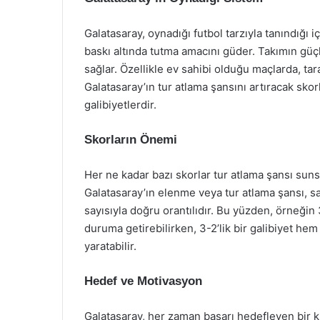
Galatasaray, oynadığı futbol tarzıyla tanındığı iç
baskı altında tutma amacını güder. Takımın güçl
sağlar. Özellikle ev sahibi olduğu maçlarda, tar
Galatasaray’ın tur atlama şansını artıracak skor
galibiyetlerdir.
Skorların Önemi
Her ne kadar bazı skorlar tur atlama şansı su
Galatasaray’ın elenme veya tur atlama şansı, sad
sayısıyla doğru orantılıdır. Bu yüzden, örneğin 3-
duruma getirebilirken, 3-2’lik bir galibiyet hem 
yaratabilir.
Hedef ve Motivasyon
Galatasaray, her zaman başarı hedefleyen bir k