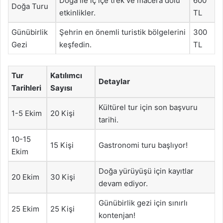
Doğa ile iç içe trek ve macera dolu
600
Doğa Turu
etkinlikler.
TL
Günübirlik
Şehrin en önemli turistik bölgelerini
300
Gezi
keşfedin.
TL
Tur
Katılımcı
Detaylar
Tarihleri
Sayısı
Kültürel tur için son başvuru
1-5 Ekim
20 Kişi
tarihi.
10-15
15 Kişi
Gastronomi turu başlıyor!
Ekim
Doğa yürüyüşü için kayıtlar
20 Ekim
30 Kişi
devam ediyor.
Günübirlik gezi için sınırlı
25 Ekim
25 Kişi
kontenjan!