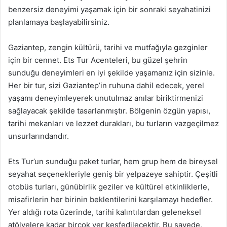
benzersiz deneyimi yaşamak için bir sonraki seyahatinizi
planlamaya başlayabilirsiniz.
Gaziantep, zengin kültürü, tarihi ve mutfağıyla gezginler
için bir cennet. Ets Tur Acenteleri, bu güzel şehrin
sunduğu deneyimleri en iyi şekilde yaşamanız için sizinle.
Her bir tur, sizi Gaziantep’in ruhuna dahil edecek, yerel
yaşamı deneyimleyerek unutulmaz anılar biriktirmenizi
sağlayacak şekilde tasarlanmıştır. Bölgenin özgün yapısı,
tarihi mekanları ve lezzet durakları, bu turların vazgeçilmez
unsurlarındandır.
Ets Tur’un sunduğu paket turlar, hem grup hem de bireysel
seyahat seçenekleriyle geniş bir yelpazeye sahiptir. Çeşitli
otobüs turları, günübirlik geziler ve kültürel etkinliklerle,
misafirlerin her birinin beklentilerini karşılamayı hedefler.
Yer aldığı rota üzerinde, tarihi kalıntılardan geleneksel
atölyelere kadar birçok yer keşfedilecektir. Bu sayede,