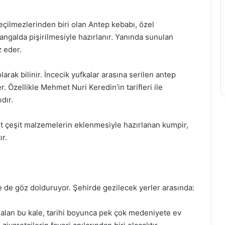
çilmezlerinden biri olan Antep kebabı, özel
ngalda pişirilmesiyle hazırlanır. Yanında sunulan
z eder.
arak bilinir. İncecik yufkalar arasına serilen antep
er. Özellikle Mehmet Nuri Keredin’in tarifleri ile
dır.
it çeşit malzemelerin eklenmesiyle hazırlanan kumpir,
ır.
le de göz dolduruyor. Şehirde gezilecek yerler arasında:
alan bu kale, tarihi boyunca pek çok medeniyete ev