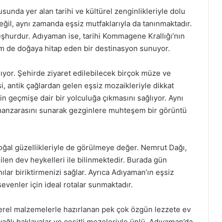
nda yer alan tarihi ve kültürel zenginlikleriyle dolu
e değil, aynı zamanda eşsiz mutfaklarıyla da tanınmaktadır.
meşhurdur. Adıyaman ise, tarihi Kommagene Krallığı’nın
hem de doğaya hitap eden bir destinasyon sunuyor.
ıyor. Şehirde ziyaret edilebilecek birçok müze ve
, antik çağlardan gelen eşsiz mozaikleriyle dikkat
in geçmişe dair bir yolculuğa çıkmasını sağlıyor. Aynı
manzarasını sunarak gezginlere muhteşem bir görüntü
doğal güzellikleriyle de görülmeye değer. Nemrut Dağı,
ilen dev heykelleri ile bilinmektedir. Burada gün
ar biriktirmenizi sağlar. Ayrıca Adıyaman’ın eşsiz
evenler için ideal rotalar sunmaktadır.
erel malzemelerle hazırlanan pek çok özgün lezzete ev
yağlı baklavalar ve çeşitli mezeleriyle ünlü. Adıyaman’da