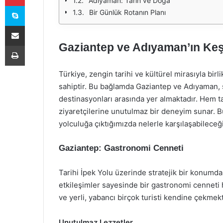
Adıyaman: Tarih ve Doğa
Skype
Bir Günlük Rotanın Planı
E-Posta ile paylaş
Gaziantep ve Adıyaman’ın Keşfi
Yazdır
Türkiye, zengin tarihi ve kültürel mirasıyla bi
sahiptir. Bu bağlamda Gaziantep ve Adıyaman, s
destinasyonları arasında yer almaktadır. Hem tari
ziyaretçilerine unutulmaz bir deneyim sunar. B
yolculuğa çıktığımızda nelerle karşılaşabileceği
Gaziantep: Gastronomi Cenneti
Tarihi İpek Yolu üzerinde stratejik bir konumda
etkileşimler sayesinde bir gastronomi cenneti ha
ve yerli, yabancı birçok turisti kendine çekmekt
Unutulmaz Lezzetler