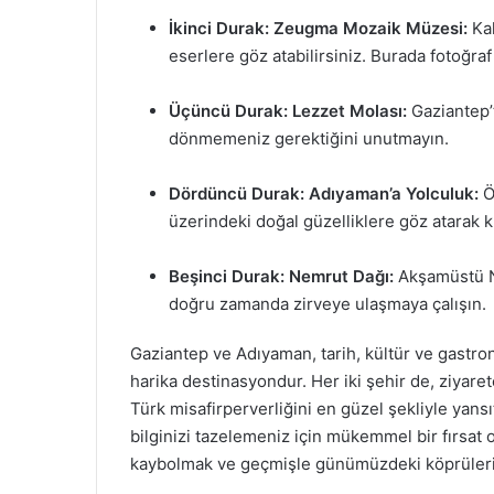
İkinci Durak: Zeugma Mozaik Müzesi:
Kal
eserlere göz atabilirsiniz. Burada fotoğraf
Üçüncü Durak: Lezzet Molası:
Gaziantep’
dönmemeniz gerektiğini unutmayın.
Dördüncü Durak: Adıyaman’a Yolculuk:
Ö
üzerindeki doğal güzelliklere göz atarak kı
Beşinci Durak: Nemrut Dağı:
Akşamüstü Ne
doğru zamanda zirveye ulaşmaya çalışın.
Gaziantep ve Adıyaman, tarih, kültür ve gastro
harika destinasyondur. Her iki şehir de, ziyaretç
Türk misafirperverliğini en güzel şekliyle yans
bilginizi tazelemeniz için mükemmel bir fırsat o
kaybolmak ve geçmişle günümüzdeki köprüleri z