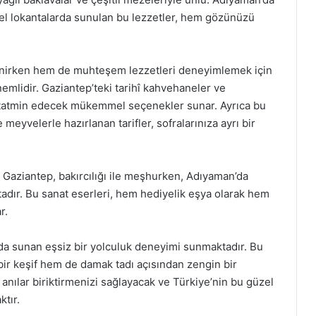
erel lokantalarda sunulan bu lezzetler, hem gözünüzü
renirken hem de muhteşem lezzetleri deneyimlemek için
emlidir. Gaziantep’teki tarihî kahvehaneler ve
i tatmin edecek mükemmel seçenekler sunar. Ayrıca bu
yvelerle hazırlanan tarifler, sofralarınıza ayrı bir
ır. Gaziantep, bakırcılığı ile meşhurken, Adıyaman’da
ktadır. Bu sanat eserleri, hem hediyelik eşya olarak hem
r.
ada sunan eşsiz bir yolculuk deneyimi sunmaktadır. Bu
bir keşif hem de damak tadı açısından zengin bir
anılar biriktirmenizi sağlayacak ve Türkiye’nin bu güzel
ktır.