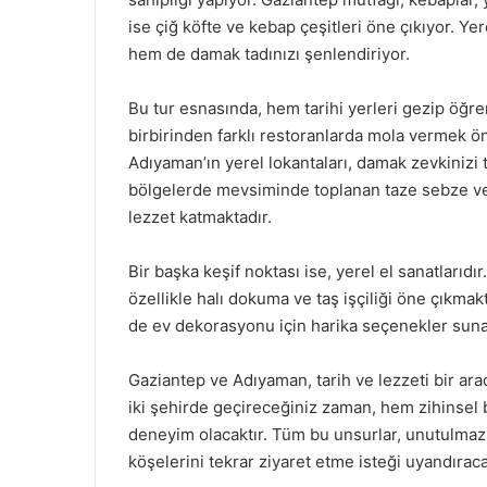
ise çiğ köfte ve kebap çeşitleri öne çıkıyor. Y
hem de damak tadınızı şenlendiriyor.
Bu tur esnasında, hem tarihi yerleri gezip öğ
birbirinden farklı restoranlarda mola vermek ön
Adıyaman’ın yerel lokantaları, damak zevkiniz
bölgelerde mevsiminde toplanan taze sebze ve me
lezzet katmaktadır.
Bir başka keşif noktası ise, yerel el sanatlarıd
özellikle halı dokuma ve taş işçiliği öne çıkma
de ev dekorasyonu için harika seçenekler suna
Gaziantep ve Adıyaman, tarih ve lezzeti bir ar
iki şehirde geçireceğiniz zaman, hem zihinsel 
deneyim olacaktır. Tüm bu unsurlar, unutulmaz 
köşelerini tekrar ziyaret etme isteği uyandıraca