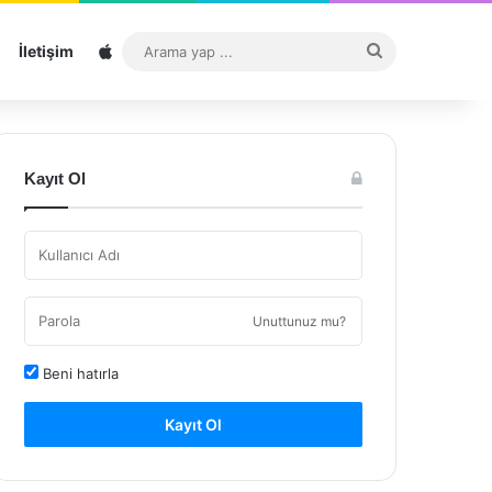
Sitemap
Arama
İletişim
yap
...
Kayıt Ol
Unuttunuz mu?
Beni hatırla
Kayıt Ol