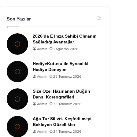
Son Yazılar
2026’da E İmza Sahibi Olmanın
Sağladığı Avantajlar
Admin
1 Ağustos 2026
HediyeKutusu ile Ayrıcalıklı
Hediye Deneyimi
Admin
25 Temmuz 2026
Size Özel Hazırlanan Düğün
Dansı Koreografileri
Admin
25 Temmuz 2026
Ağa Tur Silivri: Keşfedilmeyi
Bekleyen Güzellikler
Admin
24 Temmuz 2026