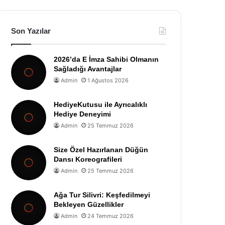
Son Yazılar
2026’da E İmza Sahibi Olmanın
Sağladığı Avantajlar
Admin
1 Ağustos 2026
HediyeKutusu ile Ayrıcalıklı
Hediye Deneyimi
Admin
25 Temmuz 2026
Size Özel Hazırlanan Düğün
Dansı Koreografileri
Admin
25 Temmuz 2026
Ağa Tur Silivri: Keşfedilmeyi
Bekleyen Güzellikler
Admin
24 Temmuz 2026