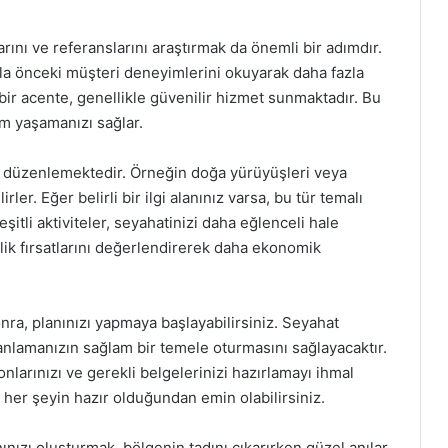
rını ve referanslarını araştırmak da önemli bir adımdır.
la önceki müşteri deneyimlerini okuyarak daha fazla
 bir acente, genellikle güvenilir hizmet sunmaktadır. Bu
im yaşamanızı sağlar.
da düzenlemektedir. Örneğin doğa yürüyüşleri veya
rler. Eğer belirli bir ilgi alanınız varsa, bu tür temalı
eşitli aktiviteler, seyahatinizi daha eğlenceli hale
inlik fırsatlarını değerlendirerek daha ekonomik
onra, planınızı yapmaya başlayabilirsiniz. Seyahat
planlamanızın sağlam bir temele oturmasını sağlayacaktır.
nlarınızı ve gerekli belgelerinizi hazırlamayı ihmal
her şeyin hazır olduğundan emin olabilirsiniz.
nınızı oluşturmak, bölgenin tadını çıkarırken güzel anılar