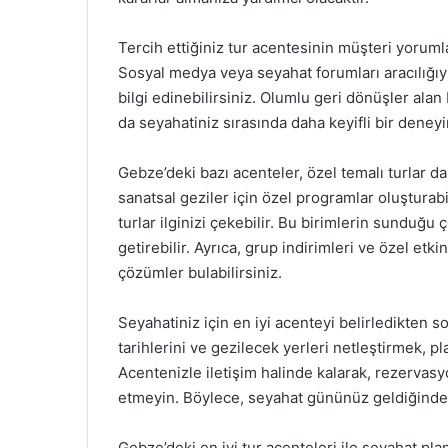
Tercih ettiğiniz tur acentesinin müşteri yorumla
Sosyal medya veya seyahat forumları aracılığıy
bilgi edinebilirsiniz. Olumlu geri dönüşler alan
da seyahatiniz sırasında daha keyifli bir deney
Gebze’deki bazı acenteler, özel temalı turlar 
sanatsal geziler için özel programlar oluşturabili
turlar ilginizi çekebilir. Bu birimlerin sunduğu ç
getirebilir. Ayrıca, grup indirimleri ve özel etk
çözümler bulabilirsiniz.
Seyahatiniz için en iyi acenteyi belirledikten s
tarihlerini ve gezilecek yerleri netleştirmek, 
Acentenizle iletişim halinde kalarak, rezervasyo
etmeyin. Böylece, seyahat gününüz geldiğinde 
Gebze’deki en iyi tur acenteleri ile seyahat pla