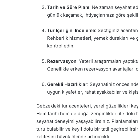
Tarih ve Süre Planı
: Ne zaman seyahat ede
günlük kaçamak, ihtiyaçlarınıza göre şekil
Tur İçeriğini İnceleme
: Seçtiğiniz acenten
Rehberlik hizmetleri, yemek durakları ve g
kontrol edin.
Rezervasyon
: Yeterli araştırmaları yaptık
Genellikle erken rezervasyon avantajları 
Gerekli Hazırlıklar
: Seyahatiniz öncesinde
uygun kıyafetler, rahat ayakkabılar ve kişi
Gebze’deki tur acenteleri, yerel güzellikleri ke
Hem tarihi hem de doğal zenginlikleri ile dolu
seyahat deneyimi yaşayabilirsiniz. Planlamalar
turu bulabilir ve keyif dolu bir tatil geçirebilir
kalitesini büyük ölçüde artıracaktır.