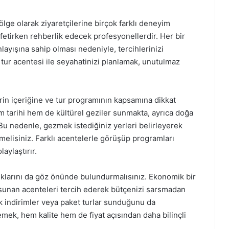
bölge olarak ziyaretçilerine birçok farklı deneyim
şfetirken rehberlik edecek profesyonellerdir. Her bir
nlayışına sahip olması nedeniyle, tercihlerinizi
 tur acentesi ile seyahatinizi planlamak, unutulmaz
rin içeriğine ve tur programının kapsamına dikkat
 tarihi hem de kültürel geziler sunmakta, ayrıca doğa
. Bu nedenle, gezmek istediğiniz yerleri belirleyerek
melisiniz. Farklı acentelerle görüşüp programları
aylaştırır.
lıklarını da göz önünde bulundurmalısınız. Ekonomik bir
r sunan acenteleri tercih ederek bütçenizi sarsmadan
uk indirimler veya paket turlar sunduğunu da
emek, hem kalite hem de fiyat açısından daha bilinçli