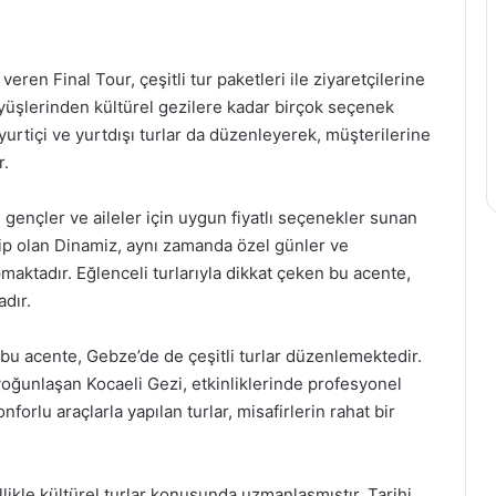
veren Final Tour, çeşitli tur paketleri ile ziyaretçilerine
yüşlerinden kültürel gezilere kadar birçok seçenek
yurtiçi ve yurtdışı turlar da düzenleyerek, müşterilerine
r.
e gençler ve aileler için uygun fiyatlı seçenekler sunan
hip olan Dinamiz, aynı zamanda özel günler ve
maktadır. Eğlenceli turlarıyla dikkat çeken bu acente,
dır.
 bu acente, Gebze’de de çeşitli turlar düzenlemektedir.
 yoğunlaşan Kocaeli Gezi, etkinliklerinde profesyonel
forlu araçlarla yapılan turlar, misafirlerin rahat bir
llikle kültürel turlar konusunda uzmanlaşmıştır. Tarihi