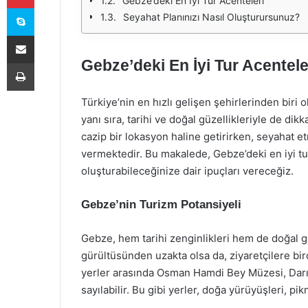
Gebze’deki En İyi Tur Acenteleri
Skype
Seyahat Planınızı Nasıl Oluşturursunuz?
E-Posta ile paylaş
Gebze’deki En İyi Tur Acentele
Yazdır
Türkiye’nin en hızlı gelişen şehirlerinden biri
yanı sıra, tarihi ve doğal güzellikleriyle de dikka
cazip bir lokasyon haline getirirken, seyahat e
vermektedir. Bu makalede, Gebze’deki en iyi tur
oluşturabileceğinize dair ipuçları vereceğiz.
Gebze’nin Turizm Potansiyeli
Gebze, hem tarihi zenginlikleri hem de doğal güz
gürültüsünden uzakta olsa da, ziyaretçilere bi
yerler arasında Osman Hamdi Bey Müzesi, Darıc
sayılabilir. Bu gibi yerler, doğa yürüyüşleri, pikn