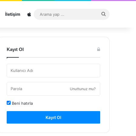
Sitemap
Arama
İletişim
yap
...
Kayıt Ol
Unuttunuz mu?
Beni hatırla
Kayıt Ol