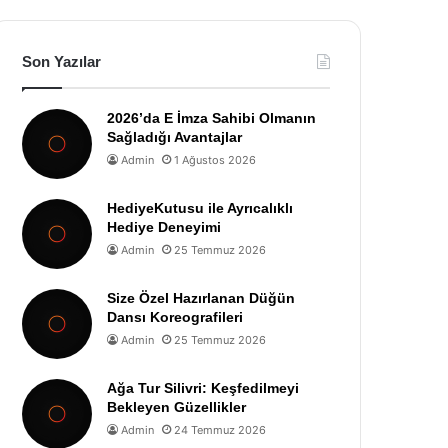
Son Yazılar
2026’da E İmza Sahibi Olmanın
Sağladığı Avantajlar
Admin
1 Ağustos 2026
HediyeKutusu ile Ayrıcalıklı
Hediye Deneyimi
Admin
25 Temmuz 2026
Size Özel Hazırlanan Düğün
Dansı Koreografileri
Admin
25 Temmuz 2026
Ağa Tur Silivri: Keşfedilmeyi
Bekleyen Güzellikler
Admin
24 Temmuz 2026