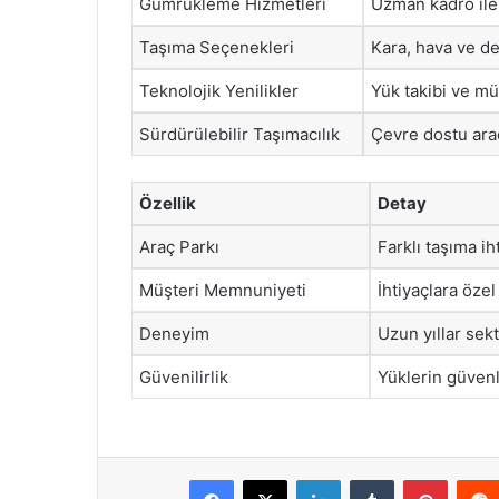
Gümrükleme Hizmetleri
Uzman kadro ile
Taşıma Seçenekleri
Kara, hava ve den
Teknolojik Yenilikler
Yük takibi ve müş
Sürdürülebilir Taşımacılık
Çevre dostu araç
Özellik
Detay
Araç Parkı
Farklı taşıma ih
Müşteri Memnuniyeti
İhtiyaçlara özel
Deneyim
Uzun yıllar sek
Güvenilirlik
Yüklerin güvenli
Facebook
X
LinkedIn
Tumblr
Pintere