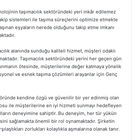
olojinin taşımacılık sektöründeki yeri inkâr edilemez
takip sistemleri ile taşıma süreçlerini optimize etmekte
. Taşınan eşyaların nerede olduğunu takip etme imkanı
ktadır.
cılık alanında sunduğu kaliteli hizmet, müşteri odaklı
kmaktadır. Taşımacılık sektöründeki yerini her geçen gün
sunmanın ötesinde, müşterilerine değer katmaya yönelik
esyonel ve esnek taşıma çözümleri arayanlar için Genç
ktöründe kendine özgü ve güvenilir bir yer edinmiş olan
drosu ile müşterilerine en iyi hizmeti sunmayı hedefleyen
ılların deneyimine sahiptir. Bu deneyim, her tür yükün
sini sağlamakta önemli bir rol oynamaktadır. Şirketin
rşılaştıkları zorlukları kolaylıkla aşmalarına olanak tanır.