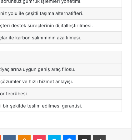
 sorunsuz gümrük işlemleri yönetimi.
iz yolu ile çeşitli taşıma alternatifleri.
teri destek süreçlerinin dijitalleştirilmesi.
lar ile karbon salınımının azaltılması.
tiyaçlarına uygun geniş araç filosu.
 çözümler ve hızlı hizmet anlayışı.
tör tecrübesi.
 bir şekilde teslim edilmesi garantisi.
st
Reddit
VKontakte
Odnoklassniki
Pocket
Skype
Messenger
E-Posta ile paylaş
Yazdır