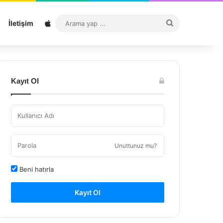
Sitemap
Arama
İletişim
yap
...
Kayıt Ol
Unuttunuz mu?
Beni hatırla
Kayıt Ol