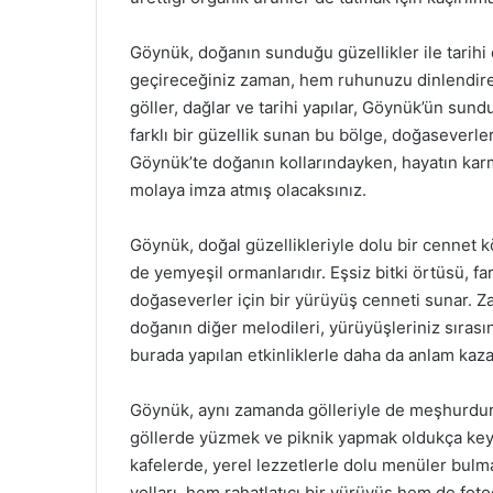
Göynük, doğanın sunduğu güzellikler ile tarihi
geçireceğiniz zaman, hem ruhunuzu dinlendirece
göller, dağlar ve tarihi yapılar, Göynük’ün su
farklı bir güzellik sunan bu bölge, doğaseverl
Göynük’te doğanın kollarındayken, hayatın ka
molaya imza atmış olacaksınız.
Göynük, doğal güzellikleriyle dolu bir cennet kö
de yemyeşil ormanlarıdır. Eşsiz bitki örtüsü, far
doğaseverler için bir yürüyüş cenneti sunar. Z
doğanın diğer melodileri, yürüyüşleriniz sıras
burada yapılan etkinliklerle daha da anlam kaza
Göynük, aynı zamanda gölleriyle de meşhurdur. 
göllerde yüzmek ve piknik yapmak oldukça keyif
kafelerde, yerel lezzetlerle dolu menüler bulm
yolları, hem rahatlatıcı bir yürüyüş hem de foto