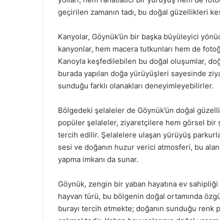
geçirilen zamanın tadı, bu doğal güzellikleri k
Kanyolar, Göynük’ün bir başka büyüleyici yönüd
kanyonlar, hem macera tutkunları hem de fotoğr
Kanoyla keşfedilebilen bu doğal oluşumlar, doğ
burada yapılan doğa yürüyüşleri sayesinde ziya
sunduğu farklı olanakları deneyimleyebilirler.
Bölgedeki şelaleler de Göynük’ün doğal güzellik
popüler şelaleler, ziyaretçilere hem görsel bir
tercih edilir. Şelalelere ulaşan yürüyüş parkurla
sesi ve doğanın huzur verici atmosferi, bu alanla
yapma imkanı da sunar.
Göynük, zengin bir yaban hayatına ev sahipliği
hayvan türü, bu bölgenin doğal ortamında özgür
burayı tercih etmekte; doğanın sunduğu renk pal