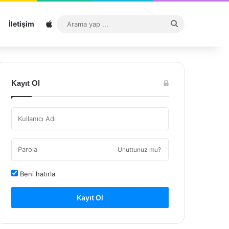
Sitemap
Arama
İletişim
yap
...
Kayıt Ol
Unuttunuz mu?
Beni hatırla
Kayıt Ol