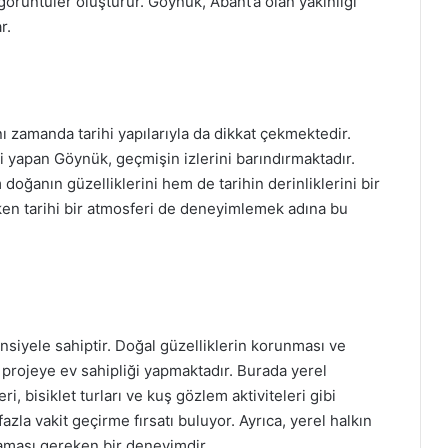
görüntüler oluşturur. Göynük, Abant’a olan yakınlığı
r.
nı zamanda tarihi yapılarıyla da dikkat çekmektedir.
i yapan Göynük, geçmişin izlerini barındırmaktadır.
doğanın güzelliklerini hem de tarihin derinliklerini bir
ken tarihi bir atmosferi de deneyimlemek adına bu
siyele sahiptir. Doğal güzelliklerin korunması ve
k projeye ev sahipliği yapmaktadır. Burada yerel
 bisiklet turları ve kuş gözlem aktiviteleri gibi
azla vakit geçirme fırsatı buluyor. Ayrıca, yerel halkın
maması gereken bir deneyimdir.