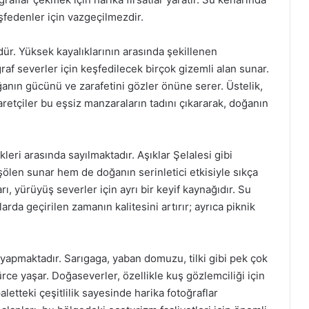
eşfedenler için vazgeçilmezdir.
ür. Yüksek kayalıklarının arasında şekillenen
af severler için keşfedilecek birçok gizemli alan sunar.
anın gücünü ve zarafetini gözler önüne serer. Üstelik,
retçiler bu eşsiz manzaraların tadını çıkararak, doğanın
leri arasında sayılmaktadır. Aşıklar Şelalesi gibi
 şölen sunar hem de doğanın serinletici etkisiyle sıkça
rı, yürüyüş severler için ayrı bir keyif kaynağıdır. Su
rda geçirilen zamanın kalitesini artırır; ayrıca piknik
 yapmaktadır. Sarıgaga, yaban domuzu, tilki gibi pek çok
ce yaşar. Doğaseverler, özellikle kuş gözlemciliği için
etteki çeşitlilik sayesinde harika fotoğraflar