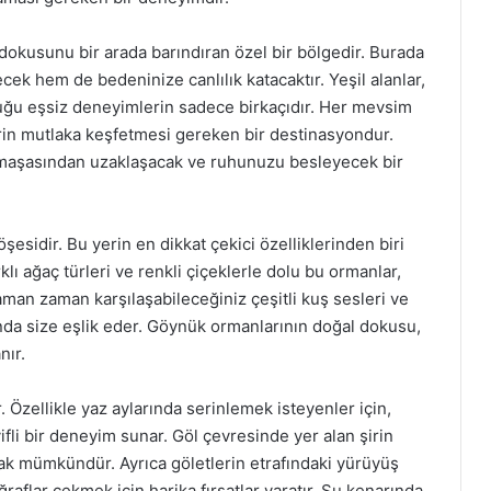
 dokusunu bir arada barındıran özel bir bölgedir. Burada
k hem de bedeninize canlılık katacaktır. Yeşil alanlar,
nduğu eşsiz deneyimlerin sadece birkaçıdır. Her mevsim
erin mutlaka keşfetmesi gereken bir destinasyondur.
rmaşasından uzaklaşacak ve ruhunuzu besleyecek bir
şesidir. Bu yerin en dikkat çekici özelliklerinden biri
klı ağaç türleri ve renkli çiçeklerle dolu bu ormanlar,
aman zaman karşılaşabileceğiniz çeşitli kuş sesleri ve
ında size eşlik eder. Göynük ormanlarının doğal dokusu,
nır.
Özellikle yaz aylarında serinlemek isteyenler için,
li bir deneyim sunar. Göl çevresinde yer alan şirin
ak mümkündür. Ayrıca göletlerin etrafındaki yürüyüş
ğraflar çekmek için harika fırsatlar yaratır. Su kenarında