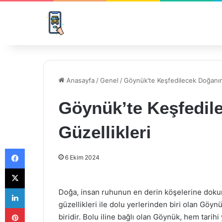
Anasayfa
/
Genel
/
Göynük’te Keşfedilecek Doğanın 
Göynük’te Keşfedil
Güzellikleri
Facebook
6 Ekim 2024
X
LinkedIn
Doğa, insan ruhunun en derin köşelerine dokun
güzellikleri ile dolu yerlerinden biri olan Gö
Pinterest
biridir. Bolu iline bağlı olan Göynük, hem tarih