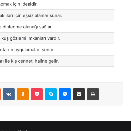
pmak için idealdir.
lıları için eşsiz alanlar sunar.
 dinlenme olanağı sağlar.
e kuş gözlemi imkanları vardır.
k tarım uygulamaları sunar.
 ile kış cenneti haline gelir.
st
Reddit
VKontakte
Odnoklassniki
Pocket
Skype
Messenger
E-Posta ile paylaş
Yazdır