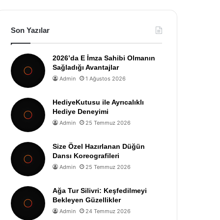
Son Yazılar
2026’da E İmza Sahibi Olmanın
Sağladığı Avantajlar
Admin
1 Ağustos 2026
HediyeKutusu ile Ayrıcalıklı
Hediye Deneyimi
Admin
25 Temmuz 2026
Size Özel Hazırlanan Düğün
Dansı Koreografileri
Admin
25 Temmuz 2026
Ağa Tur Silivri: Keşfedilmeyi
Bekleyen Güzellikler
Admin
24 Temmuz 2026