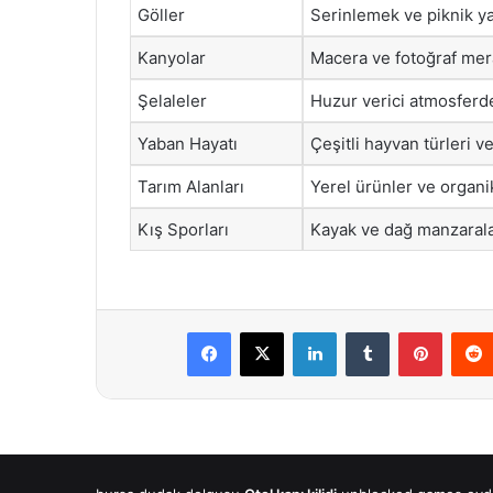
Göller
Serinlemek ve piknik ya
Kanyolar
Macera ve fotoğraf merak
Şelaleler
Huzur verici atmosferde
Yaban Hayatı
Çeşitli hayvan türleri v
Tarım Alanları
Yerel ürünler ve organi
Kış Sporları
Kayak ve dağ manzaraları
Facebook
X
LinkedIn
Tumblr
Pintere