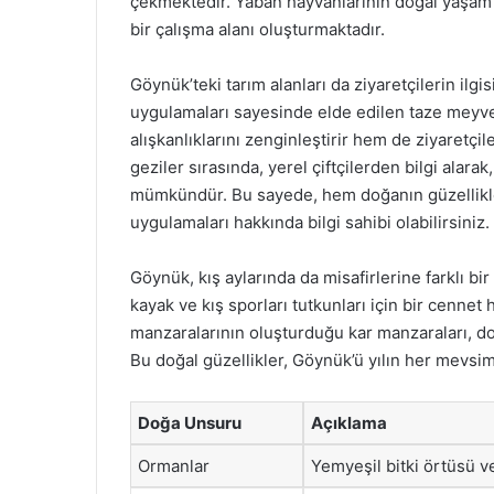
çekmektedir. Yaban hayvanlarının doğal yaşam a
bir çalışma alanı oluşturmaktadır.
Göynük’teki tarım alanları da ziyaretçilerin ilg
uygulamaları sayesinde elde edilen taze meyv
alışkanlıklarını zenginleştirir hem de ziyaretçi
geziler sırasında, yerel çiftçilerden bilgi alar
mümkündür. Bu sayede, hem doğanın güzellikler
uygulamaları hakkında bilgi sahibi olabilirsiniz.
Göynük, kış aylarında da misafirlerine farklı b
kayak ve kış sporları tutkunları için bir cennet 
manzaralarının oluşturduğu kar manzaraları, do
Bu doğal güzellikler, Göynük’ü yılın her mevsim
Doğa Unsuru
Açıklama
Ormanlar
Yemyeşil bitki örtüsü ve 