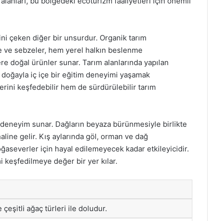
lanları, bu bölgedeki ecoturizm faaliyetleri için önemli
isini çeken diğer bir unsurdur. Organik tarım
e ve sebzeler, hem yerel halkın beslenme
lere doğal ürünler sunar. Tarım alanlarında yapılan
ak, doğayla iç içe bir eğitim deneyimi yaşamak
ini keşfedebilir hem de sürdürülebilir tarım
ir deneyim sunar. Dağların beyaza bürünmesiyle birlikte
haline gelir. Kış aylarında göl, orman ve dağ
ğaseverler için hayal edilemeyecek kadar etkileyicidir.
i keşfedilmeye değer bir yer kılar.
çeşitli ağaç türleri ile doludur.