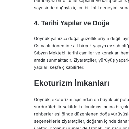
bembeyaz bir örtü ile kaplanır ve kartpostallık 
sayesinde doğayla iç içe bir tatil deneyimi suna
4. Tarihi Yapılar ve Doğa
Göynük yalnızca doğal güzellikleriyle değil, ay
Osmanlı dönemine ait birçok yapıya ev sahipliğ
Sıbyan Mektebi, tarihi camiler ve konaklar, hem 
arada sunmaktadır. Ziyaretçiler, yürüyüş yapar
yapıları keşfe çıkabilirler.
Ekoturizm İmkanları
Göynük, ekoturizm açısından da büyük bir potan
sürdürülebilir şekilde kullanılması adına birço
rehberler eşliğinde düzenlenen doğa yürüyüşleri,
seçeneklerle ziyaretçiler, doğanın içinde daha f
ürettiği organik ürünler de tatmak için kaçırıl