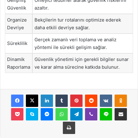
Gelişmiş
Önleyici tedbirler alarak güvenlik risklerini
Güvenlik
azaltır.
Organize
Bekçilerin tur rotalarını optimize ederek
Devriye
daha etkili devriye sağlar.
Gerçek zamanlı veri toplama ve analiz
Süreklilik
yöntemi ile sürekli gelişim sağlar.
Dinamik
Güvenlik yönetimi için gerekli bilgiler sunar
Raporlama
ve karar alma sürecine katkıda bulunur.
Facebook
X
LinkedIn
Tumblr
Pinterest
Reddit
VKontakte
Odnok
Pocket
Skype
Messenger
WhatsApp
Telegram
Viber
Line
E-Posta ile payla
Yazdır