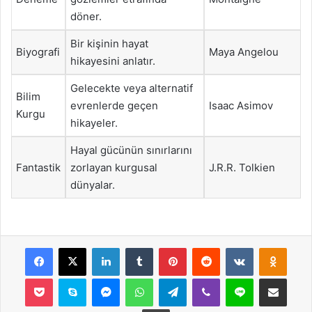
döner.
Bir kişinin hayat
Biyografi
Maya Angelou
hikayesini anlatır.
Gelecekte veya alternatif
Bilim
evrenlerde geçen
Isaac Asimov
Kurgu
hikayeler.
Hayal gücünün sınırlarını
Fantastik
zorlayan kurgusal
J.R.R. Tolkien
dünyalar.
Facebook
X
LinkedIn
Tumblr
Pinterest
Reddit
VKontakte
Odnok
Pocket
Skype
Messenger
WhatsApp
Telegram
Viber
Line
E-Posta ile payla
Yazdır