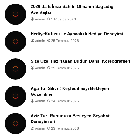
2026’da E İmza Sahibi Olmanın Sağladığı
Avantajlar
Admin
1 Ağustos 2026
HediyeKutusu ile Ayrıcalıklı Hediye Deneyimi
Admin
25 Temmuz 2026
Size Özel Hazırlanan Düğün Dansı Koreografileri
Admin
25 Temmuz 2026
Ağa Tur Silivri: Keşfedilmeyi Bekleyen
Güzellikler
Admin
24 Temmuz 2026
Aziz Tur: Ruhunuzu Besleyen Seyahat
Deneyimleri
Admin
23 Temmuz 2026