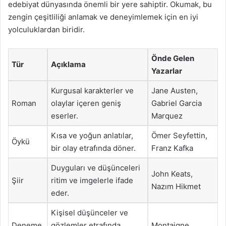
edebiyat dünyasında önemli bir yere sahiptir. Okumak, bu
zengin çeşitliliği anlamak ve deneyimlemek için en iyi
yolculuklardan biridir.
Önde Gelen
Tür
Açıklama
Yazarlar
Kurgusal karakterler ve
Jane Austen,
Roman
olaylar içeren geniş
Gabriel Garcia
eserler.
Marquez
Kısa ve yoğun anlatılar,
Ömer Seyfettin,
Öykü
bir olay etrafında döner.
Franz Kafka
Duyguları ve düşünceleri
John Keats,
Şiir
ritim ve imgelerle ifade
Nazım Hikmet
eder.
Kişisel düşünceler ve
Deneme
gözlemler etrafında
Montaigne