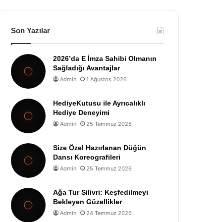
Son Yazılar
2026’da E İmza Sahibi Olmanın
Sağladığı Avantajlar
Admin
1 Ağustos 2026
HediyeKutusu ile Ayrıcalıklı
Hediye Deneyimi
Admin
25 Temmuz 2026
Size Özel Hazırlanan Düğün
Dansı Koreografileri
Admin
25 Temmuz 2026
Ağa Tur Silivri: Keşfedilmeyi
Bekleyen Güzellikler
Admin
24 Temmuz 2026