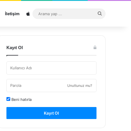
Sitemap
Arama
İletişim
yap
...
Kayıt Ol
Unuttunuz mu?
Beni hatırla
Kayıt Ol