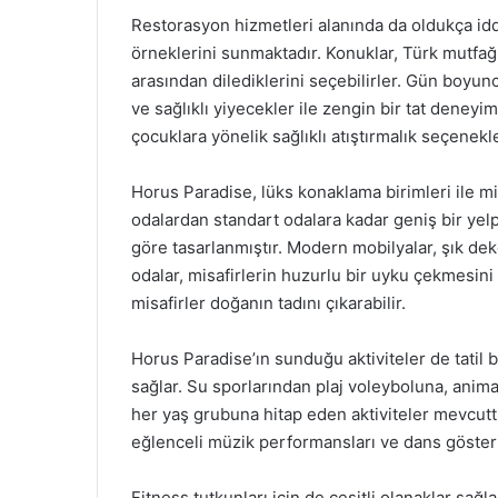
Restorasyon hizmetleri alanında da oldukça iddi
örneklerini sunmaktadır. Konuklar, Türk mutfa
arasından dilediklerini seçebilirler. Gün boyun
ve sağlıklı yiyecekler ile zengin bir tat deneyi
çocuklara yönelik sağlıklı atıştırmalık seçenekler
Horus Paradise, lüks konaklama birimleri ile mis
odalardan standart odalara kadar geniş bir yelpa
göre tasarlanmıştır. Modern mobilyalar, şık de
odalar, misafirlerin huzurlu bir uyku çekmesini 
misafirler doğanın tadını çıkarabilir.
Horus Paradise’ın sunduğu aktiviteler de tatil
sağlar. Su sporlarından plaj voleyboluna, anima
her yaş grubuna hitap eden aktiviteler mevcuttur
eğlenceli müzik performansları ve dans gösteril
Fitness tutkunları için de çeşitli olanaklar sağ