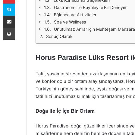
Lüks Konaklama Seçenekleri
Skype
Gastronomi ile Büyüleyici Bir Deneyim
Eğlence ve Aktiviteler
E-Posta ile paylaş
Spa ve Wellness
Yazdır
Unutulmaz Anılar için Muhteşem Manzara
Sonuç Olarak
Horus Paradise Lüks Resort il
Tatil, yaşamın stresinden uzaklaşmanın en keyifl
ve konfor dolu bir ortam arayışındaysanız, Horu
Türkiye’nin güney sahilinde, eşsiz doğası ve m
tatilinizi unutulmaz kılmak için tasarlanmış bir 
Doğa ile İç İçe Bir Ortam
Horus Paradise, doğal güzellikler içerisinde yer
misafirlerine hem denizin hem de doğanın tadın