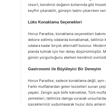
resort, kendinizi doğanın kollarında gibi hisse
keyfini çıkarabilir, güneşin tadını çıkarırken ser
Lüks Konaklama Seçenekleri
Horus Paradise, konaklama seçenekleri bakımınd
dekore edilmiş odalarda konaklamak, tatilinizi k
odalara kadar birçok alternatif bulunur. Moder
planda tutmak için her detay düşünülmüştür. Mis
günün yorgunluğunu atarken kendinizi evinizde
Gastronomi ile Büyüleyici Bir Deneyim
Horus Paradise, sadece konaklama değil, aynı 
Farklı mutfaklardan gelen lezzetleri sunan çeşitl
yaşatır. Zengin açık büfe kahvaltılar, Türk mutfa
yemekleri, tatilinize damga vuracak unsurlardan b
içeceklerinizi yudumlayarak huzur dolu anların t