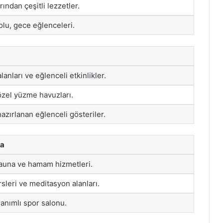
ından çeşitli lezzetler.
olu, gece eğlenceleri.
anları ve eğlenceli etkinlikler.
özel yüzme havuzları.
hazırlanan eğlenceli gösteriler.
ma
auna ve hamam hizmetleri.
sleri ve meditasyon alanları.
nımlı spor salonu.