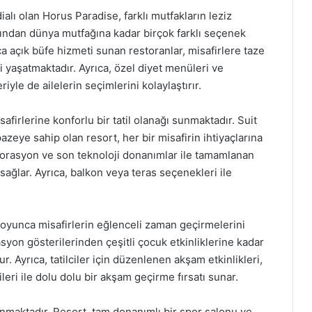
alı olan Horus Paradise, farklı mutfakların leziz
ğından dünya mutfağına kadar birçok farklı seçenek
ca açık büfe hizmeti sunan restoranlar, misafirlere taze
mi yaşatmaktadır. Ayrıca, özel diyet menüleri ve
iyle de ailelerin seçimlerini kolaylaştırır.
afirlerine konforlu bir tatil olanağı sunmaktadır. Suit
zeye sahip olan resort, her bir misafirin ihtiyaçlarına
korasyon ve son teknoloji donanımlar ile tamamlanan
sağlar. Ayrıca, balkon veya teras seçenekleri ile
 boyunca misafirlerin eğlenceli zaman geçirmelerini
syon gösterilerinden çeşitli çocuk etkinliklerine kadar
. Ayrıca, tatilciler için düzenlenen akşam etkinlikleri,
eri ile dolu dolu bir akşam geçirme fırsatı sunar.
lanmaktadır. Resort, tam donanımlı bir spor salonu ve