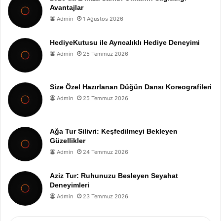
Avantajlar
Admin
1 Ağustos 2026
HediyeKutusu ile Ayrıcalıklı Hediye Deneyimi
Admin
25 Temmuz 2026
Size Özel Hazırlanan Düğün Dansı Koreografileri
Admin
25 Temmuz 2026
Ağa Tur Silivri: Keşfedilmeyi Bekleyen
Güzellikler
Admin
24 Temmuz 2026
Aziz Tur: Ruhunuzu Besleyen Seyahat
Deneyimleri
Admin
23 Temmuz 2026