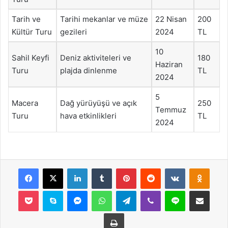
Tarih ve
Tarihi mekanlar ve müze
22 Nisan
200
Kültür Turu
gezileri
2024
TL
10
Sahil Keyfi
Deniz aktiviteleri ve
180
Haziran
Turu
plajda dinlenme
TL
2024
5
Macera
Dağ yürüyüşü ve açık
250
Temmuz
Turu
hava etkinlikleri
TL
2024
Facebook
X
LinkedIn
Tumblr
Pinterest
Reddit
VKontakte
Odnok
Pocket
Skype
Messenger
WhatsApp
Telegram
Viber
Line
E-Posta ile payla
Yazdır