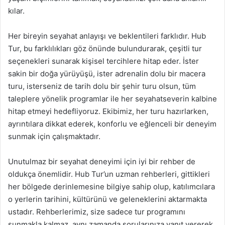
kılar.
Her bireyin seyahat anlayışı ve beklentileri farklıdır. Hub
Tur, bu farklılıkları göz önünde bulundurarak, çeşitli tur
seçenekleri sunarak kişisel tercihlere hitap eder. İster
sakin bir doğa yürüyüşü, ister adrenalin dolu bir macera
turu, isterseniz de tarih dolu bir şehir turu olsun, tüm
taleplere yönelik programlar ile her seyahatseverin kalbine
hitap etmeyi hedefliyoruz. Ekibimiz, her turu hazırlarken,
ayrıntılara dikkat ederek, konforlu ve eğlenceli bir deneyim
sunmak için çalışmaktadır.
Unutulmaz bir seyahat deneyimi için iyi bir rehber de
oldukça önemlidir. Hub Tur’un uzman rehberleri, gittikleri
her bölgede derinlemesine bilgiye sahip olup, katılımcılara
o yerlerin tarihini, kültürünü ve geleneklerini aktarmakta
ustadır. Rehberlerimiz, size sadece tur programını
sunmakla kalmaz, aynı zamanda sorularınıza yanıt vererek