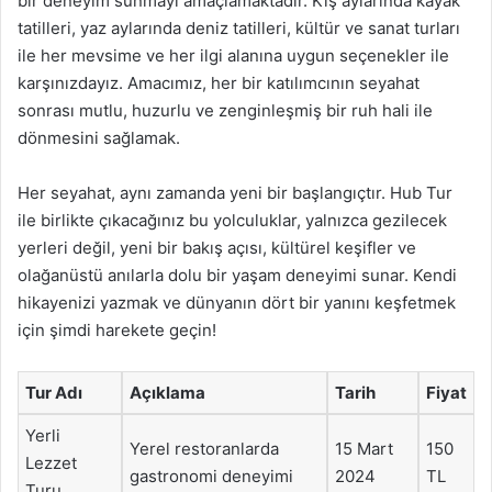
bir deneyim sunmayı amaçlamaktadır. Kış aylarında kayak
tatilleri, yaz aylarında deniz tatilleri, kültür ve sanat turları
ile her mevsime ve her ilgi alanına uygun seçenekler ile
karşınızdayız. Amacımız, her bir katılımcının seyahat
sonrası mutlu, huzurlu ve zenginleşmiş bir ruh hali ile
dönmesini sağlamak.
Her seyahat, aynı zamanda yeni bir başlangıçtır. Hub Tur
ile birlikte çıkacağınız bu yolculuklar, yalnızca gezilecek
yerleri değil, yeni bir bakış açısı, kültürel keşifler ve
olağanüstü anılarla dolu bir yaşam deneyimi sunar. Kendi
hikayenizi yazmak ve dünyanın dört bir yanını keşfetmek
için şimdi harekete geçin!
Tur Adı
Açıklama
Tarih
Fiyat
Yerli
Yerel restoranlarda
15 Mart
150
Lezzet
gastronomi deneyimi
2024
TL
Turu