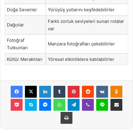
Doğa Severler
Yürüyüş yollarını keşfedebilirler
Farklı zorluk seviyeleri sunan rotalar
Dağcılar
var
Fotoğraf
Manzara fotoğrafları çekebilirler
Tutkunları
Kültür Meraklıları
Yöresel etkinliklere katılabilirler
Facebook
X
LinkedIn
Tumblr
Pinterest
Reddit
VKontakte
Odnok
Pocket
Skype
Messenger
WhatsApp
Telegram
Viber
Line
E-Posta ile payla
Yazdır