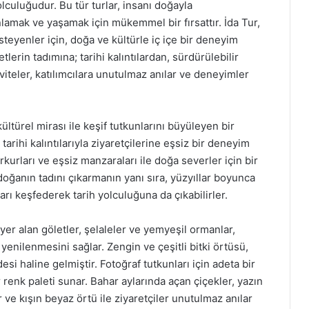
olculuğudur. Bu tür turlar, insanı doğayla
lamak ve yaşamak için mükemmel bir fırsattır. İda Tur,
steyenler için, doğa ve kültürle iç içe bir deneyim
erin tadımına; tarihi kalıntılardan, sürdürülebilir
iteler, katılımcılara unutulmaz anılar ve deneyimler
ltürel mirası ile keşif tutkunlarını büyüleyen bir
arihi kalıntılarıyla ziyaretçilerine eşsiz bir deneyim
kurları ve eşsiz manzaraları ile doğa severler için bir
doğanın tadını çıkarmanın yanı sıra, yüzyıllar boyunca
arı keşfederek tarih yolculuğuna da çıkabilirler.
yer alan göletler, şelaleler ve yemyeşil ormanlar,
enilenmesini sağlar. Zengin ve çeşitli bitki örtüsü,
i haline gelmiştir. Fotoğraf tutkunları için adeta bir
 renk paleti sunar. Bahar aylarında açan çiçekler, yazın
ve kışın beyaz örtü ile ziyaretçiler unutulmaz anılar