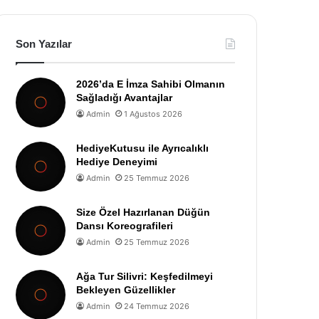
Son Yazılar
2026’da E İmza Sahibi Olmanın
Sağladığı Avantajlar
Admin
1 Ağustos 2026
HediyeKutusu ile Ayrıcalıklı
Hediye Deneyimi
Admin
25 Temmuz 2026
Size Özel Hazırlanan Düğün
Dansı Koreografileri
Admin
25 Temmuz 2026
Ağa Tur Silivri: Keşfedilmeyi
Bekleyen Güzellikler
Admin
24 Temmuz 2026