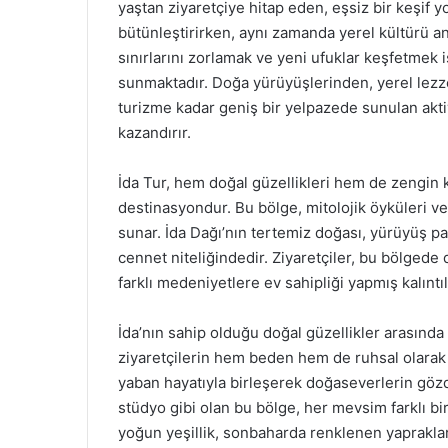
yaştan ziyaretçiye hitap eden, eşsiz bir keşif y
bütünleştirirken, aynı zamanda yerel kültürü an
sınırlarını zorlamak ve yeni ufuklar keşfetmek i
sunmaktadır. Doğa yürüyüşlerinden, yerel lezzetl
turizme kadar geniş bir yelpazede sunulan aktiv
kazandırır.
İda Tur, hem doğal güzellikleri hem de zengin kü
destinasyondur. Bu bölge, mitolojik öyküleri ve t
sunar. İda Dağı’nın tertemiz doğası, yürüyüş par
cennet niteliğindedir. Ziyaretçiler, bu bölgede 
farklı medeniyetlere ev sahipliği yapmış kalıntıl
İda’nın sahip olduğu doğal güzellikler arasında 
ziyaretçilerin hem beden hem de ruhsal olarak y
yaban hayatıyla birleşerek doğaseverlerin gözdes
stüdyo gibi olan bu bölge, her mevsim farklı bir
yoğun yeşillik, sonbaharda renklenen yapraklar 