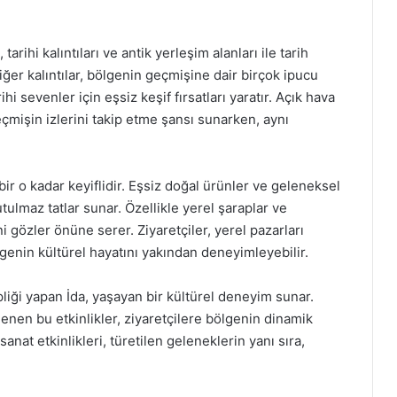
arihi kalıntıları ve antik yerleşim alanları ile tarih
diğer kalıntılar, bölgenin geçmişine dair birçok ipucu
hi sevenler için eşsiz keşif fırsatları yaratır. Açık hava
eçmişin izlerini takip etme şansı sunarken, aynı
ir o kadar keyiflidir. Eşsiz doğal ürünler ve geleneksel
utulmaz tatlar sunar. Özellikle yerel şaraplar ve
 gözler önüne serer. Ziyaretçiler, yerel pazarları
genin kültürel hayatını yakından deneyimleyebilir.
pliği yapan İda, yaşayan bir kültürel deneyim sunar.
enen bu etkinlikler, ziyaretçilere bölgenin dinamik
anat etkinlikleri, türetilen geleneklerin yanı sıra,