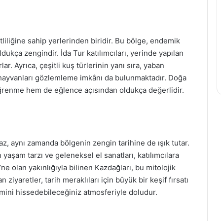
tliliğine sahip yerlerinden biridir. Bu bölge, endemik
ldukça zengindir. İda Tur katılımcıları, yerinde yapılan
ar. Ayrıca, çeşitli kuş türlerinin yanı sıra, yaban
bi hayvanları gözlemleme imkânı da bulunmaktadır. Doğa
öğrenme hem de eğlence açısından oldukça değerlidir.
az, aynı zamanda bölgenin zengin tarihine de ışık tutar.
 yaşam tarzı ve geleneksel el sanatları, katılımcılara
e olan yakınlığıyla bilinen Kazdağları, bu mitolojik
an ziyaretler, tarih meraklıları için büyük bir keşif fırsatı
zemini hissedebileceğiniz atmosferiyle doludur.