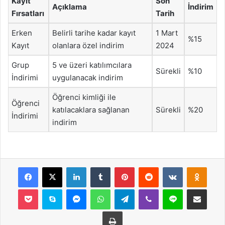
Kayıt
Son
Açıklama
İndirim
Fırsatları
Tarih
Erken
Belirli tarihe kadar kayıt
1 Mart
%15
Kayıt
olanlara özel indirim
2024
Grup
5 ve üzeri katılımcılara
Sürekli
%10
İndirimi
uygulanacak indirim
Öğrenci kimliği ile
Öğrenci
katılacaklara sağlanan
Sürekli
%20
İndirimi
indirim
Facebook
X
LinkedIn
Tumblr
Pinterest
Reddit
VKontakte
Odnok
Pocket
Skype
Messenger
WhatsApp
Telegram
Viber
Line
E-Posta ile payla
Yazdır