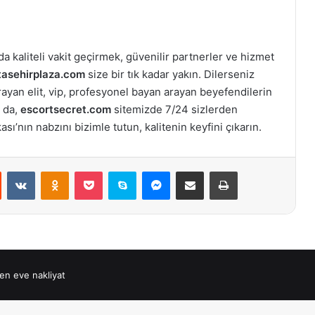
a kaliteli vakit geçirmek, güvenilir partnerler ve hizmet
tasehirplaza.com
size bir tık kadar yakın. Dilerseniz
arayan elit, vip, profesyonel bayan arayan beyefendilerin
 da,
escortsecret.com
sitemizde 7/24 sizlerden
ı’nın nabzını bizimle tutun, kalitenin keyfini çıkarın.
st
Reddit
VKontakte
Odnoklassniki
Pocket
Skype
Messenger
E-Posta ile paylaş
Yazdır
en eve nakliyat