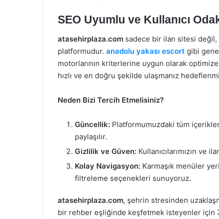
SEO Uyumlu ve Kullanıcı Odakl
atasehirplaza.com
sadece bir ilan sitesi değil,
platformudur.
anadolu yakası escort
gibi gene
motorlarının kriterlerine uygun olarak optimize
hızlı ve en doğru şekilde ulaşmanız hedeflenmiş
Neden Bizi Tercih Etmelisiniz?
Güncellik:
Platformumuzdaki tüm içerikler d
paylaşılır.
Gizlilik ve Güven:
Kullanıcılarımızın ve ilan
Kolay Navigasyon:
Karmaşık menüler yerin
filtreleme seçenekleri sunuyoruz.
atasehirplaza.com
, şehrin stresinden uzaklaş
bir rehber eşliğinde keşfetmek isteyenler için 7