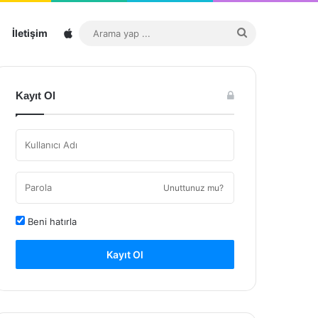
Sitemap
Arama
İletişim
yap
...
Kayıt Ol
Unuttunuz mu?
Beni hatırla
Kayıt Ol