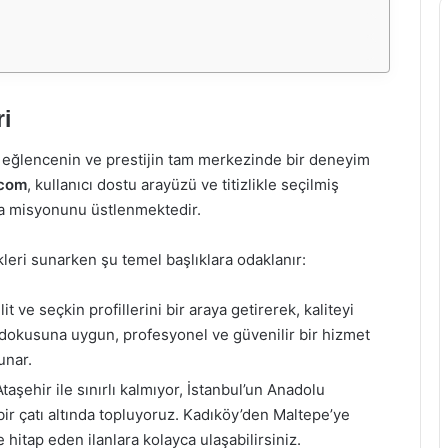
i
 eğlencenin ve prestijin tam merkezinde bir deneyim
.com
, kullanıcı dostu arayüzü ve titizlikle seçilmiş
lma misyonunu üstlenmektedir.
leri sunarken şu temel başlıklara odaklanır:
t ve seçkin profillerini bir araya getirerek, kaliteyi
s dokusuna uygun, profesyonel ve güvenilir bir hizmet
unar.
aşehir ile sınırlı kalmıyor, İstanbul’un Anadolu
 bir çatı altında topluyoruz. Kadıköy’den Maltepe’ye
 hitap eden ilanlara kolayca ulaşabilirsiniz.