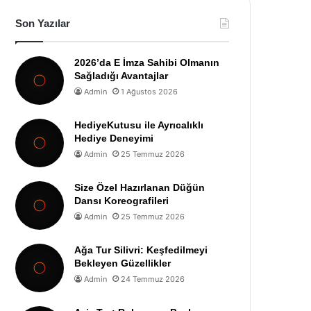
Son Yazılar
2026’da E İmza Sahibi Olmanın
Sağladığı Avantajlar
Admin
1 Ağustos 2026
HediyeKutusu ile Ayrıcalıklı
Hediye Deneyimi
Admin
25 Temmuz 2026
Size Özel Hazırlanan Düğün
Dansı Koreografileri
Admin
25 Temmuz 2026
Ağa Tur Silivri: Keşfedilmeyi
Bekleyen Güzellikler
Admin
24 Temmuz 2026