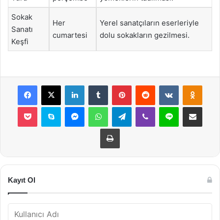
Sokak
Her
Yerel sanatçıların eserleriyle
Sanatı
cumartesi
dolu sokakların gezilmesi.
Keşfi
Facebook
X
LinkedIn
Tumblr
Pinterest
Reddit
VKontakte
Odnok
Pocket
Skype
Messenger
WhatsApp
Telegram
Viber
Line
E-Posta ile payla
Yazdır
Kayıt Ol