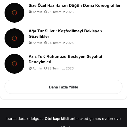
Size Özel Hazırlanan Düğün Dansı Koreografileri
Admin
25 Temmuz 2026
Ağa Tur Silivri: Keşfedilmeyi Bekleyen
Güzellikler
Admin
24 Temmuz 2026
Aziz Tur: Ruhunuzu Besleyen Seyahat
Deneyimleri
Admin
23 Temmuz 2026
Daha Fazla Yükle
bursa dudak dolgusu
Otel kapı kilidi
unblocked games
evden eve