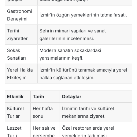
Gastronomi
İzmir’in özgün yemeklerinin tatma fırsatı.
Deneyimi
Tarihi
Şehrin mimari yapıları ve sanat
Ziyaretler
galerilerinin incelenmesi.
Sokak
Modern sanatın sokaklardaki
Sanatları
yansımalarının keşfi.
Yerel Halkla
İzmir’in kültürünü tanımak amacıyla yerel
Etkileşim
halkla sağlanan etkileşim.
Etkinlik
Tarih
Detaylar
Kültürel
Her hafta
İzmir’in tarihi ve kültürel
Turlar
sonu
mekanlarına ziyaret.
Lezzet
Her salı ve
Özel restoranlarda yerel
Turu
perşembe
yemeklerin tadılması.