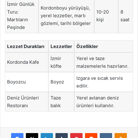
İzmir Günlük
Kordonboyu yürüyüşü,
Turu:
10-20
8
yerel lezzetler, martı
Martıların
kişi
saat
gözlemi, tarihi bölgeler
Peşinde
Lezzet Durakları
Lezzetler
Özellikler
İzmir
Yerel ve taze
Kordonda Kafe
köfte
malzemelerle hazırlanır.
Izgara ve sıcak servis
Boyozcu
Boyoz
edilir.
Deniz Ürünleri
Taze
Yerel avlanan deniz
Restoranı
balık
ürünleri kullanılır.
Facebook
X
LinkedIn
Tumblr
Pinterest
Reddit
VKontakte
Odnok