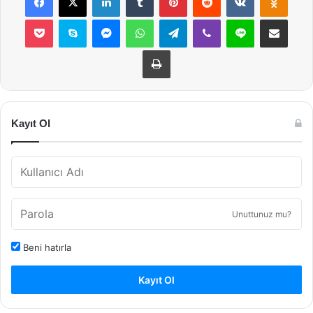
Pocket
Skype
Messenger
WhatsApp
Telegram
Viber
Line
E-Posta ile payla
Yazdır
Kayıt Ol
Unuttunuz mu?
Beni hatırla
Kayıt Ol