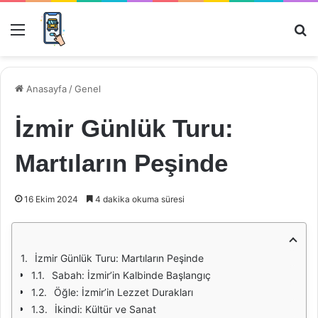
Menü
Ar
Anasayfa
/
Genel
İzmir Günlük Turu:
Martıların Peşinde
16 Ekim 2024
4 dakika okuma süresi
İzmir Günlük Turu: Martıların Peşinde
Sabah: İzmir’in Kalbinde Başlangıç
Öğle: İzmir’in Lezzet Durakları
İkindi: Kültür ve Sanat