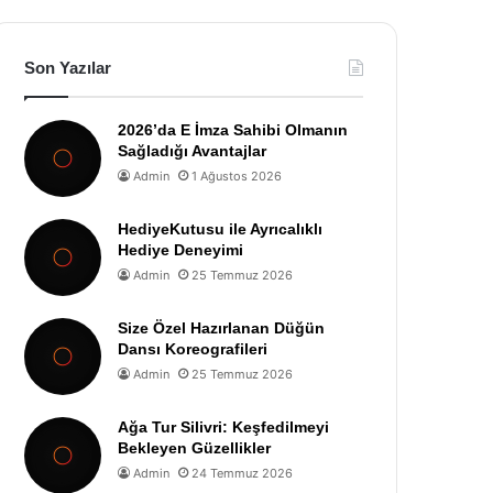
Son Yazılar
2026’da E İmza Sahibi Olmanın
Sağladığı Avantajlar
Admin
1 Ağustos 2026
HediyeKutusu ile Ayrıcalıklı
Hediye Deneyimi
Admin
25 Temmuz 2026
Size Özel Hazırlanan Düğün
Dansı Koreografileri
Admin
25 Temmuz 2026
Ağa Tur Silivri: Keşfedilmeyi
Bekleyen Güzellikler
Admin
24 Temmuz 2026