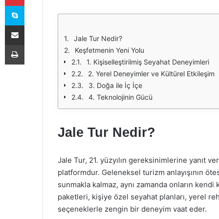
Skype
E-Posta ile paylaş
Jale Tur Nedir?
Yazdır
Keşfetmenin Yeni Yolu
1. Kişiselleştirilmiş Seyahat Deneyimleri
2. Yerel Deneyimler ve Kültürel Etkileşim
3. Doğa ile İç İçe
4. Teknolojinin Gücü
Jale Tur Nedir?
Jale Tur, 21. yüzyılın gereksinimlerine yanıt ve
platformdur. Geleneksel turizm anlayışının öte
sunmakla kalmaz, aynı zamanda onların kendi keş
paketleri, kişiye özel seyahat planları, yerel reh
seçeneklerle zengin bir deneyim vaat eder.