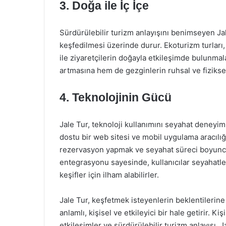
3. Doğa ile İç İçe
Sürdürülebilir turizm anlayışını benimseyen Ja
keşfedilmesi üzerinde durur. Ekoturizm turları, 
ile ziyaretçilerin doğayla etkileşimde bulunmal
artmasına hem de gezginlerin ruhsal ve fiziksel
4. Teknolojinin Gücü
Jale Tur, teknoloji kullanımını seyahat deneyimini
dostu bir web sitesi ve mobil uygulama aracılığı
rezervasyon yapmak ve seyahat süreci boyunc
entegrasyonu sayesinde, kullanıcılar seyahatler
keşifler için ilham alabilirler.
Jale Tur, keşfetmek isteyenlerin beklentilerin
anlamlı, kişisel ve etkileyici bir hale getirir. Ki
etkileşimler ve sürdürülebilir turizm anlayışı,