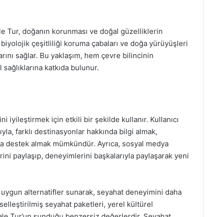
le Tur, doğanın korunması ve doğal güzelliklerin
biyolojik çeşitliliği koruma çabaları ve doğa yürüyüşleri
arını sağlar. Bu yaklaşım, hem çevre bilincinin
 sağlıklarına katkıda bulunur.
 iyileştirmek için etkili bir şekilde kullanır. Kullanıcı
yla, farklı destinasyonlar hakkında bilgi almak,
a destek almak mümkündür. Ayrıca, sosyal medya
ini paylaşıp, deneyimlerini başkalarıyla paylaşarak yeni
e uygun alternatifler sunarak, seyahat deneyimini daha
şiselleştirilmiş seyahat paketleri, yerel kültürel
 Jale Tur’un sunduğu benzersiz değerlerdir. Seyahat,