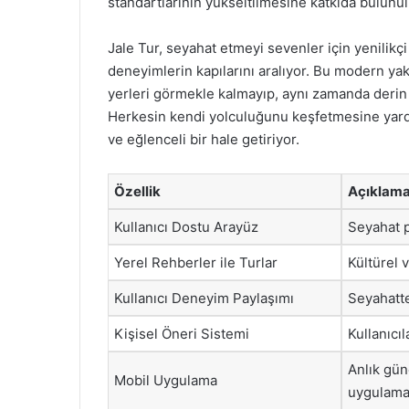
standartlarının yükseltilmesine katkıda bulunul
Jale Tur, seyahat etmeyi sevenler için yenilikç
deneyimlerin kapılarını aralıyor. Bu modern yak
yerleri görmekle kalmayıp, aynı zamanda derin 
Herkesin kendi yolculuğunu keşfetmesine yardı
ve eğlenceli bir hale getiriyor.
Özellik
Açıklam
Kullanıcı Dostu Arayüz
Seyahat p
Yerel Rehberler ile Turlar
Kültürel 
Kullanıcı Deneyim Paylaşımı
Seyahatte
Kişisel Öneri Sistemi
Kullanıcıl
Anlık gün
Mobil Uygulama
uygulama