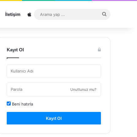
Sitemap
Arama
İletişim
yap
...
Kayıt Ol
Unuttunuz mu?
Beni hatırla
Kayıt Ol