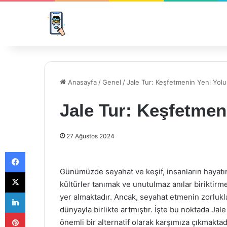
Anasayfa
/
Genel
/
Jale Tur: Keşfetmenin Yeni Yolu
Jale Tur: Keşfetmen
27 Ağustos 2024
Facebook
Günümüzde seyahat ve keşif, insanların hayatınd
X
kültürler tanımak ve unutulmaz anılar biriktirme
LinkedIn
yer almaktadır. Ancak, seyahat etmenin zorlukla
dünyayla birlikte artmıştır. İşte bu noktada Ja
Pinterest
önemli bir alternatif olarak karşımıza çıkmaktad