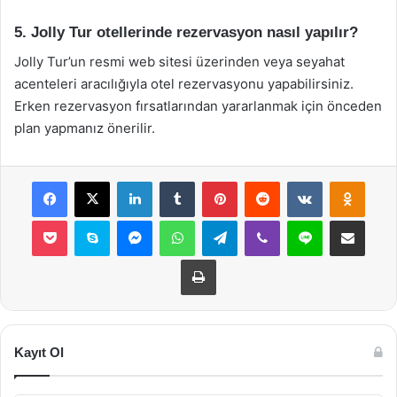
5. Jolly Tur otellerinde rezervasyon nasıl yapılır?
Jolly Tur’un resmi web sitesi üzerinden veya seyahat
acenteleri aracılığıyla otel rezervasyonu yapabilirsiniz.
Erken rezervasyon fırsatlarından yararlanmak için önceden
plan yapmanız önerilir.
Facebook
X
LinkedIn
Tumblr
Pinterest
Reddit
VKontakte
Odnok
Pocket
Skype
Messenger
WhatsApp
Telegram
Viber
Line
E-Posta ile payla
Yazdır
Kayıt Ol