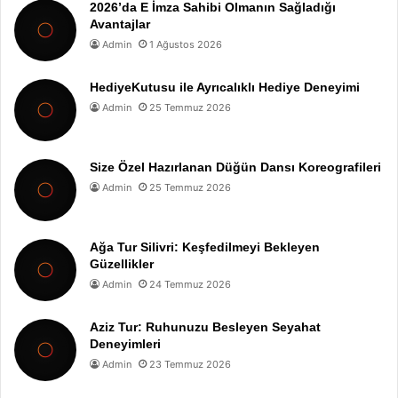
2026’da E İmza Sahibi Olmanın Sağladığı
Avantajlar
Admin
1 Ağustos 2026
HediyeKutusu ile Ayrıcalıklı Hediye Deneyimi
Admin
25 Temmuz 2026
Size Özel Hazırlanan Düğün Dansı Koreografileri
Admin
25 Temmuz 2026
Ağa Tur Silivri: Keşfedilmeyi Bekleyen
Güzellikler
Admin
24 Temmuz 2026
Aziz Tur: Ruhunuzu Besleyen Seyahat
Deneyimleri
Admin
23 Temmuz 2026