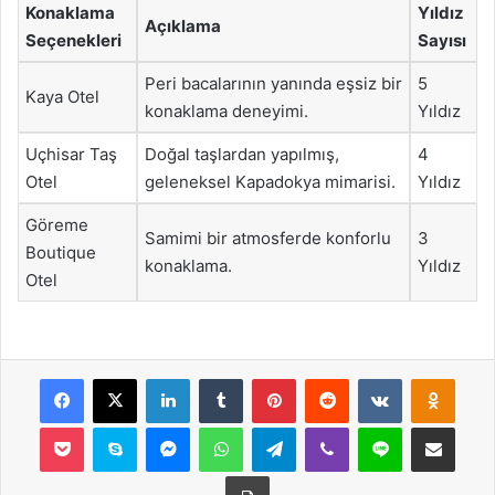
Konaklama
Yıldız
Açıklama
Seçenekleri
Sayısı
Peri bacalarının yanında eşsiz bir
5
Kaya Otel
konaklama deneyimi.
Yıldız
Uçhisar Taş
Doğal taşlardan yapılmış,
4
Otel
geleneksel Kapadokya mimarisi.
Yıldız
Göreme
Samimi bir atmosferde konforlu
3
Boutique
konaklama.
Yıldız
Otel
Facebook
X
LinkedIn
Tumblr
Pinterest
Reddit
VKontakte
Odnok
Pocket
Skype
Messenger
WhatsApp
Telegram
Viber
Line
E-Posta ile payla
Yazdır